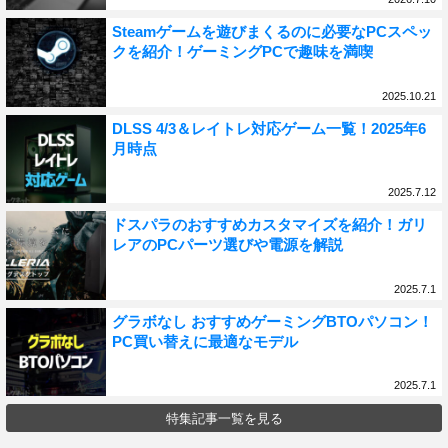
Steamゲームを遊びまくるのに必要なPCスペッ
クを紹介！ゲーミングPCで趣味を満喫
2025.10.21
DLSS 4/3＆レイトレ対応ゲーム一覧！2025年6
月時点
2025.7.12
ドスパラのおすすめカスタマイズを紹介！ガリ
レアのPCパーツ選びや電源を解説
2025.7.1
グラボなし おすすめゲーミングBTOパソコン！
PC買い替えに最適なモデル
2025.7.1
特集記事一覧を見る