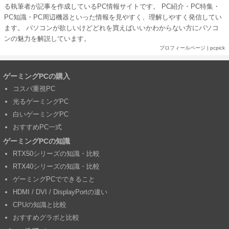
る執筆者が記事を作成しているPC情報サイトです。 PC紹介・PC特集・
PC知識・PC周辺機器といった情報を見やすく、理解しやすく発信してい
ます。 パソコンが欲しいけどどれを買えばいいかわからない方にパソコ
ンの魅力を解説しています。
プロフィールページ
|
pcpick
ゲーミングPCの購入
コスパ重視PC
光るゲーミングPC
白いゲーミングPC
おすすめPC一式
ゲーミングPCの知識
RTX50シリーズの知識・比較
RTX40シリーズの知識・比較
ゲーミングPCでできること
HDMI / DVI / DisplayPortの違い
CPUの知識と比較
おすすめグラボと比較