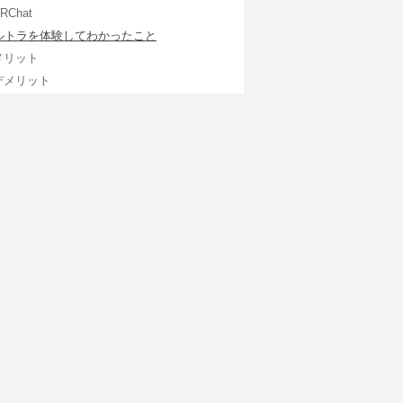
RChat
ルトラを体験してわかったこと
メリット
デメリット