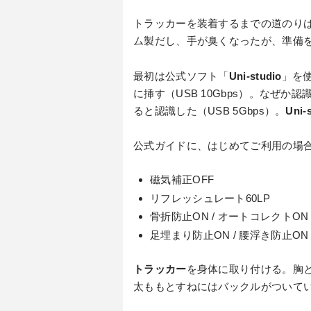
トラッカーを装着するまでの道のり
ム製だし、手が臭くなったが、準備
最初は公式ソフト「
Uni-studio
」を使
に挿す（USB 10Gbps）。なぜ
ると認識した（USB 5Gbps）。
Uni-
公式ガイドに、はじめてご利用の場
磁気補正OFF
リフレッシュレート60LP
骨折防止ON / オートコレクトON
足埋まり防止ON / 腰浮き防止ON
トラッカー
を身体に取り付ける。胸
太ももとすねにはバックルがついて