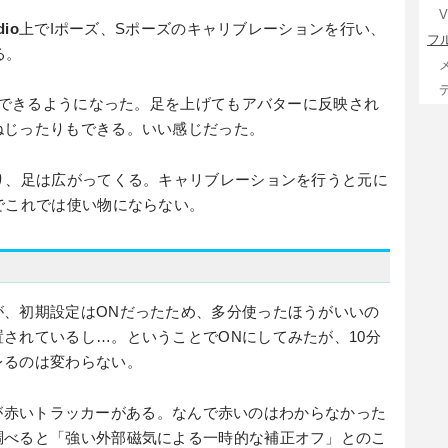
V
dio
上でIポーズ、Sポーズのキャリブレーションを行い、
フ
る。
レイできるようになった。足を上げてもアバターに反映され
ねじったりもできる。いい感じだった。
り、足は広がってくる。キャリブレーションを行うと元に
でこれでは使い物にならない。
が、初期設定はONだったため、多分使ったほうがいいの
されているし…。ということでONにしてみたが、10分
レるのは変わらない。
が赤いトラッカーがある。なんで赤いのはわからなかった
調べると「強い外部磁気による一時的な補正オフ」とのこ