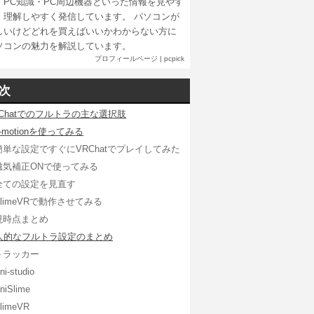
・PC知識・PC周辺機器といった情報を見やす
、理解しやすく発信しています。 パソコンが
しいけどどれを買えばいいかわからない方に
ソコンの魅力を解説しています。
プロフィールページ
|
pcpick
次
RChatでのフルトラの主な選択肢
i-motionを使ってみる
簡単な設定ですぐにVRChatでプレイしてみた
磁気補正ONで使ってみる
全ての設定を見直す
SlimeVRで動作させてみる
現時点まとめ
人的なフルトラ設定のまとめ
トラッカー
ni-studio
niSlime
limeVR