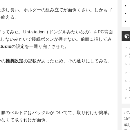
は少し長い。ホルダーの組み立てが面倒くさい。しかもゴ
を終える。
ってみた。Uni-station（ドングルみたいなの）をPC背面
か認識しないみたいで接続ボタンが押せない。前面に挿してみ
studio
の設定を一通り完了させた。
合の
推奨設定
の記載があったため、その通りにしてみる。
と腰のベルトにはバックルがついてて、取り付けが簡単。
パ
1
いなくて取り付けが面倒。
成