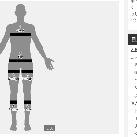
集
く
欲
パ
目
V
Un
個
U
U
S