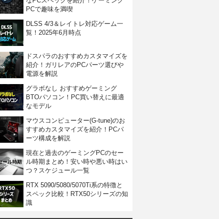
なPCスペックを紹介！ゲーミング
PCで趣味を満喫
DLSS 4/3＆レイトレ対応ゲーム一
覧！2025年6月時点
ドスパラのおすすめカスタマイズを
紹介！ガリレアのPCパーツ選びや
電源を解説
グラボなし おすすめゲーミング
BTOパソコン！PC買い替えに最適
なモデル
マウスコンピューター(G-tune)のお
すすめカスタマイズを紹介！PCパ
ーツ構成を解説
現在と過去のゲーミングPCのセー
ル時期まとめ！安い時や悪い時はい
つ？スケジュール一覧
RTX 5090/5080/5070Ti系の特徴と
スペック比較！RTX50シリーズの知
識