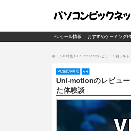
PCセール情報
おすすめゲーミングP
ホーム
>
特集
>
Uni-motionのレビュー！初フル
PC周辺機器
VR
Uni-motionのレビ
た体験談