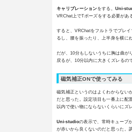
キャリブレーション
をする。
Uni-stu
VRChat上でTポーズをする必要があ
すると、VRChatをフルトラでプ
るし、腰を振ったり、上半身を横に
だが、10分もしないうちに胸は曲が
戻るが、10分以内に大きくズレるの
磁気補正ONで使ってみる
磁気補正というのはよくわからない
だと思った。設定項目も一番上に配置
以内で使い物にならないくらいにズ
Uni-studio
の表示で、常時キューブ
が赤いから良くないのだと思った。