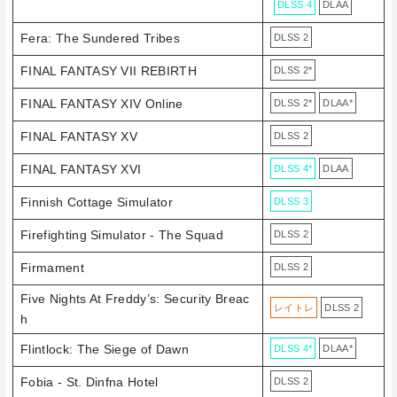
DLSS 4
DLAA
Fera: The Sundered Tribes
DLSS 2
FINAL FANTASY VII REBIRTH
DLSS 2*
FINAL FANTASY XIV Online
DLSS 2*
DLAA*
FINAL FANTASY XV
DLSS 2
FINAL FANTASY XVI
DLSS 4*
DLAA
Finnish Cottage Simulator
DLSS 3
Firefighting Simulator - The Squad
DLSS 2
Firmament
DLSS 2
Five Nights At Freddy’s: Security Breac
レイトレ
DLSS 2
h
Flintlock: The Siege of Dawn
DLSS 4*
DLAA*
Fobia - St. Dinfna Hotel
DLSS 2