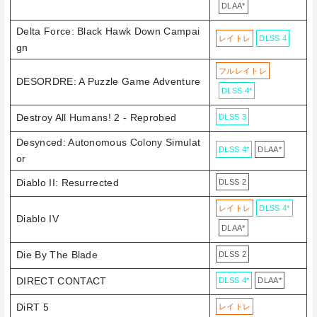
DLAA*
Delta Force: Black Hawk Down Campai
レイトレ
DLSS 4
gn
フルレイトレ
DESORDRE: A Puzzle Game Adventure
DLSS 4*
Destroy All Humans! 2 - Reprobed
DLSS 3
Desynced: Autonomous Colony Simulat
DLSS 4*
DLAA*
or
Diablo II: Resurrected
DLSS 2
レイトレ
DLSS 4*
Diablo IV
DLAA*
Die By The Blade
DLSS 2
DIRECT CONTACT
DLSS 4*
DLAA*
DiRT 5
レイトレ