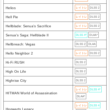
Helios
レイトレ
DLSS 2
Hell Pie
レイトレ
DLSS 2
Hellblade: Senua's Sacrifice
レイトレ
DLSS 2
Senua's Saga: Hellblade II
DLSS 4*
DLAA*
Hellbreach: Vegas
DLSS 2
DLAA
Hello Neighbor 2
レイトレ
DLSS 2
Hi-Fi RUSH
DLSS 2
High On Life
DLSS 2
Highrise City
DLSS 2
レイトレ
DLSS 4*
HITMAN World of Assassination
DLAA*
レイトレ
DLSS 4
Hogwarts Legacy