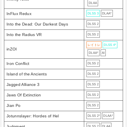
DLAA
InFlux Redux
DLSS 3
DLAA*
Into the Dead: Our Darkest Days
DLSS 2
Into the Radius VR
DLSS 2
レイトレ
DLSS 4*
inZOI
DLAA*
AI
Iron Conflict
DLSS 2
Island of the Ancients
DLSS 2
Jagged Alliance 3
DLSS 2
Jaws Of Extinction
DLSS 2
Jian Po
DLSS 2
Jotunnslayer: Hordes of Hel
DLSS 2*
DLAA*
Judgment
DLSS 2
DLAA