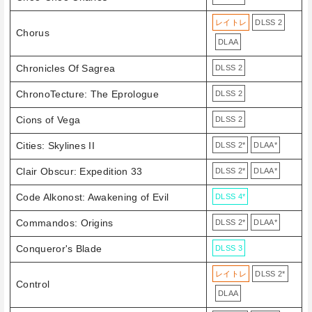
レイトレ
DLSS 2
Chorus
DLAA
Chronicles Of Sagrea
DLSS 2
ChronoTecture: The Eprologue
DLSS 2
Cions of Vega
DLSS 2
Cities: Skylines II
DLSS 2*
DLAA*
Clair Obscur: Expedition 33
DLSS 2*
DLAA*
Code Alkonost: Awakening of Evil
DLSS 4*
Commandos: Origins
DLSS 2*
DLAA*
Conqueror's Blade
DLSS 3
レイトレ
DLSS 2*
Control
DLAA