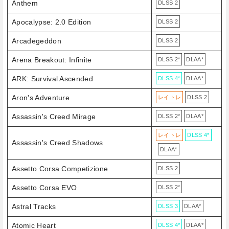
Anthem
DLSS 2
Apocalypse: 2.0 Edition
DLSS 2
Arcadegeddon
DLSS 2
Arena Breakout: Infinite
DLSS 2*
DLAA*
ARK: Survival Ascended
DLSS 4*
DLAA*
Aron's Adventure
レイトレ
DLSS 2
Assassin's Creed Mirage
DLSS 2*
DLAA*
レイトレ
DLSS 4*
Assassin's Creed Shadows
DLAA*
Assetto Corsa Competizione
DLSS 2
Assetto Corsa EVO
DLSS 2*
Astral Tracks
DLSS 3
DLAA*
Atomic Heart
DLSS 4*
DLAA*