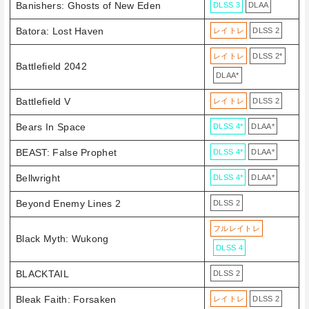
Banishers: Ghosts of New Eden
DLSS 3
DLAA
Batora: Lost Haven
レイトレ
DLSS 2
レイトレ
DLSS 2*
Battlefield 2042
DLAA*
Battlefield V
レイトレ
DLSS 2
Bears In Space
DLSS 4*
DLAA*
BEAST: False Prophet
DLSS 4*
DLAA*
Bellwright
DLSS 4*
DLAA*
Beyond Enemy Lines 2
DLSS 2
フルレイトレ
Black Myth: Wukong
DLSS 4
BLACKTAIL
DLSS 2
Bleak Faith: Forsaken
レイトレ
DLSS 2