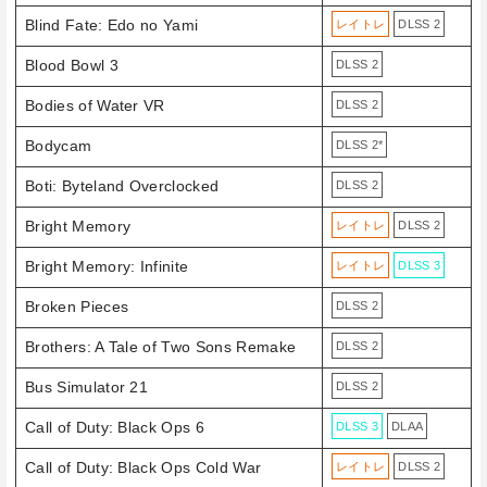
Blind Fate: Edo no Yami
レイトレ
DLSS 2
Blood Bowl 3
DLSS 2
Bodies of Water VR
DLSS 2
Bodycam
DLSS 2*
Boti: Byteland Overclocked
DLSS 2
Bright Memory
レイトレ
DLSS 2
Bright Memory: Infinite
レイトレ
DLSS 3
Broken Pieces
DLSS 2
Brothers: A Tale of Two Sons Remake
DLSS 2
Bus Simulator 21
DLSS 2
Call of Duty: Black Ops 6
DLSS 3
DLAA
Call of Duty: Black Ops Cold War
レイトレ
DLSS 2