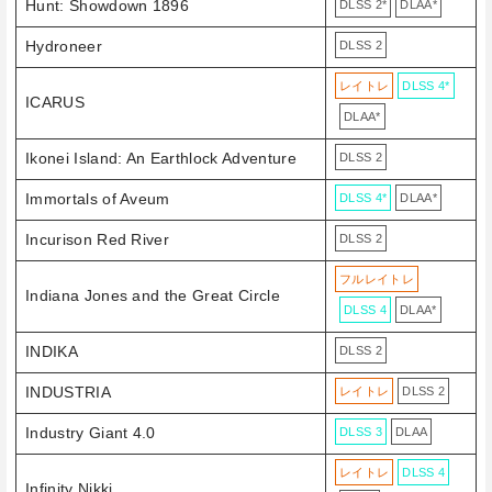
Hunt: Showdown 1896
DLSS 2*
DLAA*
Hydroneer
DLSS 2
レイトレ
DLSS 4*
ICARUS
DLAA*
Ikonei Island: An Earthlock Adventure
DLSS 2
Immortals of Aveum
DLSS 4*
DLAA*
Incurison Red River
DLSS 2
フルレイトレ
Indiana Jones and the Great Circle
DLSS 4
DLAA*
INDIKA
DLSS 2
INDUSTRIA
レイトレ
DLSS 2
Industry Giant 4.0
DLSS 3
DLAA
レイトレ
DLSS 4
Infinity Nikki