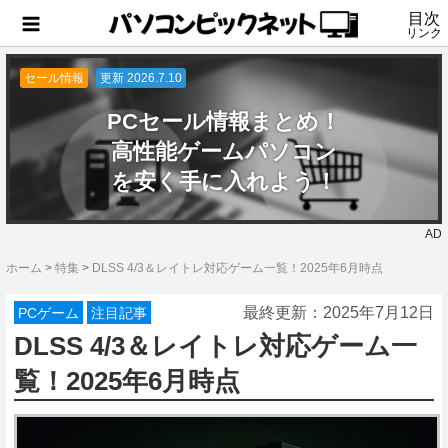
目次
リンク
セール情報
更新 2026.7.10
PCセール情報まとめ！
高性能ゲームパソコン
を安く手に入れよう！
AD
ホーム
>
特集
>
DLSS 4/3＆レイトレ対応ゲーム一覧！2025年6月時点
最終更新：
2025年7月12日
PCゲーム
注目記事
DLSS 4/3＆レイトレ対応ゲーム一
覧！2025年6月時点