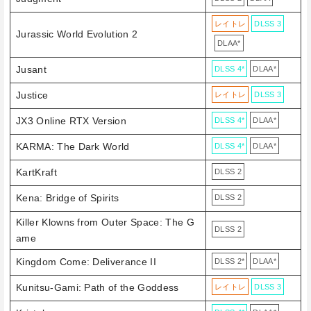
レイトレ
DLSS 3
Jurassic World Evolution 2
DLAA*
Jusant
DLSS 4*
DLAA*
Justice
レイトレ
DLSS 3
JX3 Online RTX Version
DLSS 4*
DLAA*
KARMA: The Dark World
DLSS 4*
DLAA*
KartKraft
DLSS 2
Kena: Bridge of Spirits
DLSS 2
Killer Klowns from Outer Space: The G
DLSS 2
ame
Kingdom Come: Deliverance II
DLSS 2*
DLAA*
Kunitsu-Gami: Path of the Goddess
レイトレ
DLSS 3