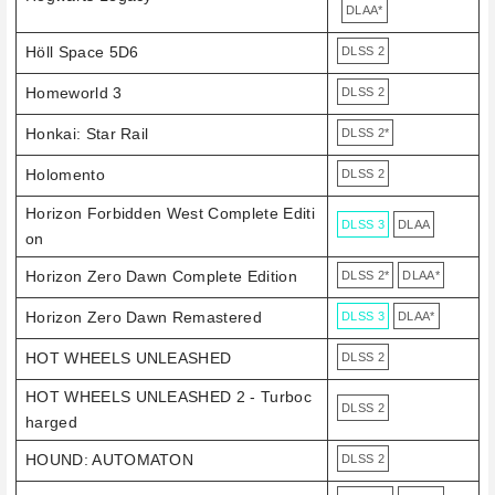
DLAA*
Höll Space 5D6
DLSS 2
Homeworld 3
DLSS 2
Honkai: Star Rail
DLSS 2*
Holomento
DLSS 2
Horizon Forbidden West Complete Editi
DLSS 3
DLAA
on
Horizon Zero Dawn Complete Edition
DLSS 2*
DLAA*
Horizon Zero Dawn Remastered
DLSS 3
DLAA*
HOT WHEELS UNLEASHED
DLSS 2
HOT WHEELS UNLEASHED 2 - Turboc
DLSS 2
harged
HOUND: AUTOMATON
DLSS 2