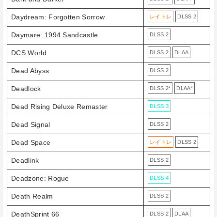
Daydream: Forgotten Sorrow
レイトレ
DLSS 2
Daymare: 1994 Sandcastle
DLSS 2
DCS World
DLSS 2
DLAA
Dead Abyss
DLSS 2
Deadlock
DLSS 2*
DLAA*
Dead Rising Deluxe Remaster
DLSS 3
Dead Signal
DLSS 2
Dead Space
レイトレ
DLSS 2
Deadlink
DLSS 2
Deadzone: Rogue
DLSS 4
Death Realm
DLSS 2
DeathSprint 66
DLSS 2
DLAA