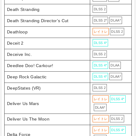
Death Stranding
DLSS 2
Death Stranding Director's Cut
DLSS 2*
DLAA*
Deathloop
レイトレ
DLSS 2
Deceit 2
DLSS 4*
Deceive Inc.
DLSS 2
Deedlee Doo! Carkour!
DLSS 4*
DLAA
Deep Rock Galactic
DLSS 4*
DLAA*
DeepStates (VR)
DLSS 2
レイトレ
DLSS 4*
Deliver Us Mars
DLAA*
Deliver Us The Moon
レイトレ
DLSS 2
レイトレ
DLSS 4*
Delta Force