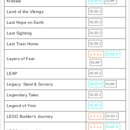
Kristala
DLSS 4*
DLAA*
Land of the Vikings
DLSS 2
Last Hope on Earth
DLSS 2
Last Sighting
DLSS 2
Last Train Home
DLSS 2
レイトレ
DLSS 4*
Layers of Fear
DLAA*
LEAP
DLSS 2
Legacy: Steel & Sorcery
DLSS 4*
DLAA*
Legendary Tales
DLSS 2
Legend of Ymir
DLSS 3
LEGO Builder's Journey
レイトレ
DLSS 2
レイトレ
DLSS 4*