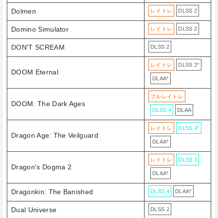
Dolmen
レイトレ
DLSS 2
Domino Simulator
レイトレ
DLSS 2
DON'T SCREAM
DLSS 2
レイトレ
DLSS 2*
DOOM Eternal
DLAA*
フルレイトレ
DOOM: The Dark Ages
DLSS 4
DLAA
レイトレ
DLSS 4*
Dragon Age: The Veilguard
DLAA*
レイトレ
DLSS 3
Dragon's Dogma 2
DLAA*
Dragonkin: The Banished
DLSS 4
DLAA*
Dual Universe
DLSS 2