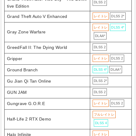
DLSS 2
tive Edition
Grand Theft Auto V Enhanced
レイトレ
DLSS 2*
レイトレ
DLSS 4*
Gray Zone Warfare
DLAA*
GreedFall II: The Dying World
DLSS 2
Gripper
レイトレ
DLSS 2
Ground Branch
DLSS 4*
DLAA*
Gu Jian Qi Tan Online
DLSS 2*
GUN JAM
DLSS 2
Gungrave G.O.R.E
レイトレ
DLSS 2
フルレイトレ
Half-Life 2 RTX Demo
DLSS 4
Halo Infinite
レイトレ