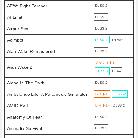
AEW: Fight Forever
DLSS 2
AI Limit
DLSS 2
AirportSim
DLSS 2
Akimbot
DLSS 4*
DLAA*
Alan Wake Remastered
DLSS 2
フルレイトレ
Alan Wake 2
DLSS 4
DLAA
Alone In The Dark
DLSS 2
Ambulance Life: A Paramedic Simulator
レイトレ
DLSS 4*
AMID EVIL
レイトレ
DLSS 2
Anatomy Of Fear
DLSS 2
Animalia Survival
DLSS 2