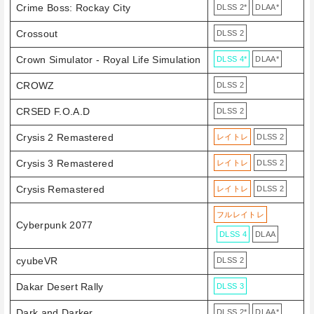
Crime Boss: Rockay City
DLSS 2*
DLAA*
Crossout
DLSS 2
Crown Simulator - Royal Life Simulation
DLSS 4*
DLAA*
CROWZ
DLSS 2
CRSED F.O.A.D
DLSS 2
Crysis 2 Remastered
レイトレ
DLSS 2
Crysis 3 Remastered
レイトレ
DLSS 2
Crysis Remastered
レイトレ
DLSS 2
フルレイトレ
Cyberpunk 2077
DLSS 4
DLAA
cyubeVR
DLSS 2
Dakar Desert Rally
DLSS 3
Dark and Darker
DLSS 2*
DLAA*