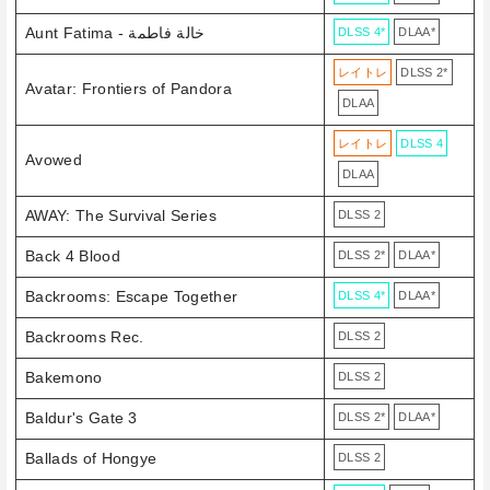
Aunt Fatima - خالة فاطمة
DLSS 4*
DLAA*
レイトレ
DLSS 2*
Avatar: Frontiers of Pandora
DLAA
レイトレ
DLSS 4
Avowed
DLAA
AWAY: The Survival Series
DLSS 2
Back 4 Blood
DLSS 2*
DLAA*
Backrooms: Escape Together
DLSS 4*
DLAA*
Backrooms Rec.
DLSS 2
Bakemono
DLSS 2
Baldur's Gate 3
DLSS 2*
DLAA*
Ballads of Hongye
DLSS 2