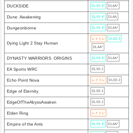
DUCKSIDE
DLSS 4*
DLAA*
Dune: Awakening
DLSS 4*
DLAA
Dungeonborne
DLSS 4*
DLAA*
レイトレ
DLSS 3
Dying Light 2 Stay Human
DLAA*
DYNASTY WARRIORS: ORIGINS
DLSS 4*
DLAA*
EA Sports WRC
DLSS 2
Echo Point Nova
レイトレ
DLSS 2
Edge of Eternity
DLSS 2
EdgeOfTheAbyssAwaken
DLSS 2
Elden Ring
レイトレ
Empire of the Ants
DLSS 4*
DLAA*