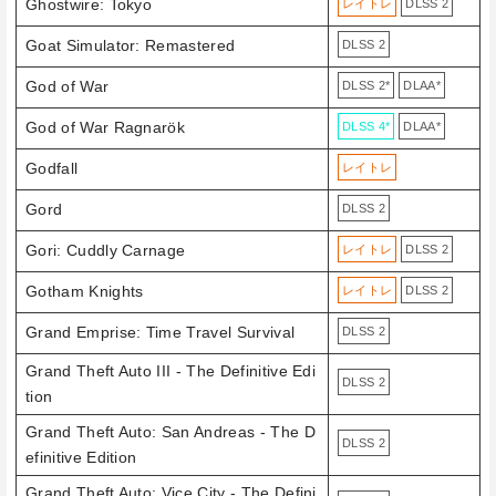
Ghostwire: Tokyo
レイトレ
DLSS 2
Goat Simulator: Remastered
DLSS 2
God of War
DLSS 2*
DLAA*
God of War Ragnarök
DLSS 4*
DLAA*
Godfall
レイトレ
Gord
DLSS 2
Gori: Cuddly Carnage
レイトレ
DLSS 2
Gotham Knights
レイトレ
DLSS 2
Grand Emprise: Time Travel Survival
DLSS 2
Grand Theft Auto III - The Definitive Edi
DLSS 2
tion
Grand Theft Auto: San Andreas - The D
DLSS 2
efinitive Edition
Grand Theft Auto: Vice City - The Defini