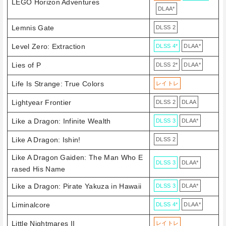
LEGO Horizon Adventures
DLAA*
Lemnis Gate
DLSS 2
Level Zero: Extraction
DLSS 4*
DLAA*
Lies of P
DLSS 2*
DLAA*
Life Is Strange: True Colors
レイトレ
Lightyear Frontier
DLSS 2
DLAA
Like a Dragon: Infinite Wealth
DLSS 3
DLAA*
Like A Dragon: Ishin!
DLSS 2
Like A Dragon Gaiden: The Man Who E
DLSS 3
DLAA*
rased His Name
Like a Dragon: Pirate Yakuza in Hawaii
DLSS 3
DLAA*
Liminalcore
DLSS 4*
DLAA*
Little Nightmares II
レイトレ