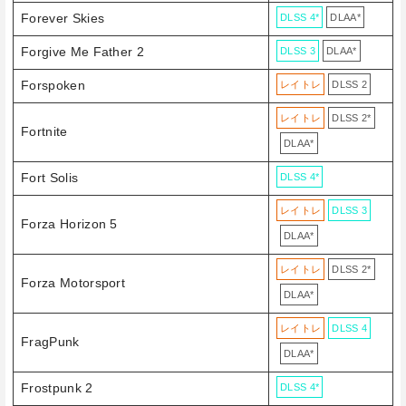
Forever Skies
DLSS 4*
DLAA*
Forgive Me Father 2
DLSS 3
DLAA*
Forspoken
レイトレ
DLSS 2
レイトレ
DLSS 2*
Fortnite
DLAA*
Fort Solis
DLSS 4*
レイトレ
DLSS 3
Forza Horizon 5
DLAA*
レイトレ
DLSS 2*
Forza Motorsport
DLAA*
レイトレ
DLSS 4
FragPunk
DLAA*
Frostpunk 2
DLSS 4*