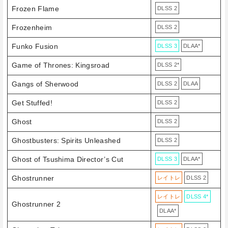
Frozen Flame
DLSS 2
Frozenheim
DLSS 2
Funko Fusion
DLSS 3
DLAA*
Game of Thrones: Kingsroad
DLSS 2*
Gangs of Sherwood
DLSS 2
DLAA
Get Stuffed!
DLSS 2
Ghost
DLSS 2
Ghostbusters: Spirits Unleashed
DLSS 2
Ghost of Tsushima Director’s Cut
DLSS 3
DLAA*
Ghostrunner
レイトレ
DLSS 2
レイトレ
DLSS 4*
Ghostrunner 2
DLAA*