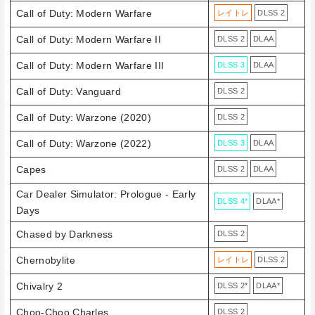
Call of Duty: Modern Warfare
レイトレ
DLSS 2
Call of Duty: Modern Warfare II
DLSS 2
DLAA
Call of Duty: Modern Warfare III
DLSS 3
DLAA
Call of Duty: Vanguard
DLSS 2
Call of Duty: Warzone (2020)
DLSS 2
Call of Duty: Warzone (2022)
DLSS 3
DLAA
Capes
DLSS 2
DLAA
Car Dealer Simulator: Prologue - Early
DLSS 4*
DLAA*
Days
Chased by Darkness
DLSS 2
Chernobylite
レイトレ
DLSS 2
Chivalry 2
DLSS 2*
DLAA*
Choo-Choo Charles
DLSS 2