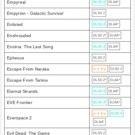
Empyreal
DLSS 4
DLAA*
Empyrion - Galactic Survival
DLSS 2
Enlisted
DLSS 4
DLAA*
Enshrouded
DLSS 2*
DLAA*
Enotria: The Last Song
DLSS 4
DLAA*
Ephesus
DLSS 2
Escape From Naraka
レイトレ
DLSS 2
Escape From Tarkov
DLSS 2*
DLAA*
Eternal Strands
DLSS 4
DLAA*
EVE Frontier
DLSS 4*
DLAA*
レイトレ
DLSS 4
Everspace 2
DLAA*
Evil Dead: The Game
DLSS 2