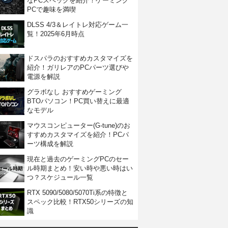
なPCスペックを紹介！ゲーミング
PCで趣味を満喫
DLSS 4/3＆レイトレ対応ゲーム一
覧！2025年6月時点
ドスパラのおすすめカスタマイズを
紹介！ガリレアのPCパーツ選びや
電源を解説
グラボなし おすすめゲーミング
BTOパソコン！PC買い替えに最適
なモデル
マウスコンピューター(G-tune)のお
すすめカスタマイズを紹介！PCパ
ーツ構成を解説
現在と過去のゲーミングPCのセー
ル時期まとめ！安い時や悪い時はい
つ？スケジュール一覧
RTX 5090/5080/5070Ti系の特徴と
スペック比較！RTX50シリーズの知
識