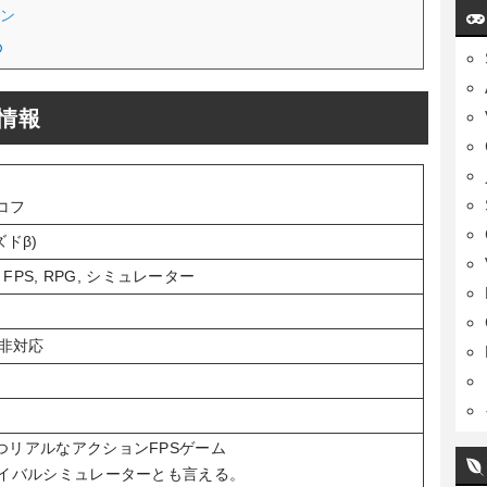
コン
め
発売情報
コフ
ズドβ)
FPS, RPG, シミュレーター
S非対応
つリアルなアクションFPSゲーム
バイバルシミュレーターとも言える。