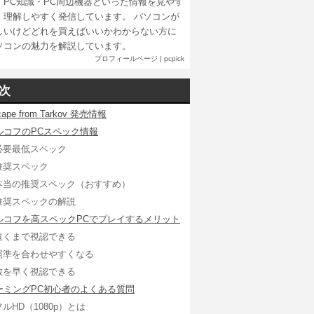
・PC知識・PC周辺機器といった情報を見やす
、理解しやすく発信しています。 パソコンが
しいけどどれを買えばいいかわからない方に
ソコンの魅力を解説しています。
プロフィールページ
|
pcpick
次
cape from Tarkov 発売情報
ルコフのPCスペック情報
必要最低スペック
推奨スペック
本当の推奨スペック（おすすめ）
推奨スペックの解説
ルコフを高スペックPCでプレイするメリット
遠くまで視認できる
照準を合わせやすくなる
敵を早く視認できる
ーミングPC初心者のよくある質問
フルHD（1080p）とは