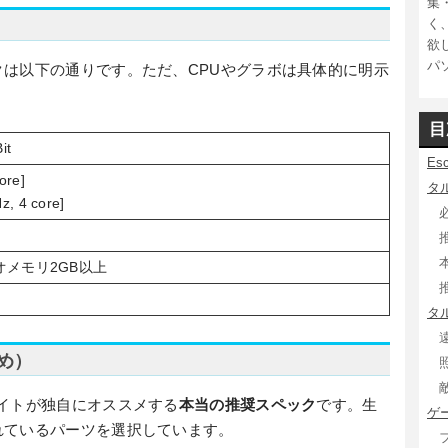
集
く
欲
パ
は以下の通りです。ただ、CPUやグラボは具体的に明示
目
it
Es
core]
タ
z, 4 core]
オメモリ2GB以上
タ
め）
イトが独自にオススメする
本当の推奨スペック
です。生
ゲ
れているパーツを選択しています。