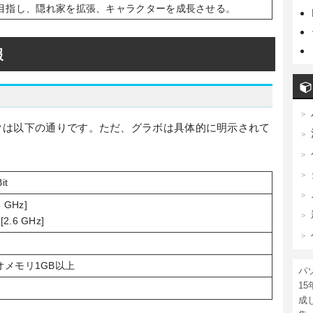
目指し、隠れ家を拡張、キャラクターを成長させる。
報
クは以下の通りです。ただ、グラボは具体的に明示されて
it
4 GHz]
[2.6 GHz]
オメモリ1GB以上
パ
1
成