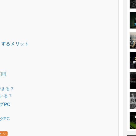
イするメリット
質問
できる？
いる？
グPC
グPC
オシ