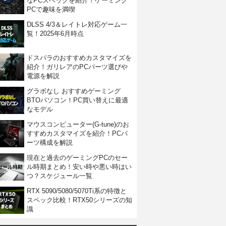
なPCスペックを紹介！ゲーミング
PCで趣味を満喫
DLSS 4/3＆レイトレ対応ゲーム一
覧！2025年6月時点
ドスパラのおすすめカスタマイズを
紹介！ガリレアのPCパーツ選びや
電源を解説
グラボなし おすすめゲーミング
BTOパソコン！PC買い替えに最適
なモデル
マウスコンピューター(G-tune)のお
すすめカスタマイズを紹介！PCパ
ーツ構成を解説
現在と過去のゲーミングPCのセー
ル時期まとめ！安い時や悪い時はい
つ？スケジュール一覧
RTX 5090/5080/5070Ti系の特徴と
スペック比較！RTX50シリーズの知
識