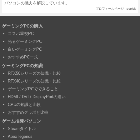
パソコンの魅力を解説しています。
プロフィールページ
|
pcpick
ゲーミングPCの購入
コスパ重視PC
光るゲーミングPC
白いゲーミングPC
おすすめPC一式
ゲーミングPCの知識
RTX50シリーズの知識・比較
RTX40シリーズの知識・比較
ゲーミングPCでできること
HDMI / DVI / DisplayPortの違い
CPUの知識と比較
おすすめグラボと比較
ゲーム推奨パソコン
Steamタイトル
Apex legends