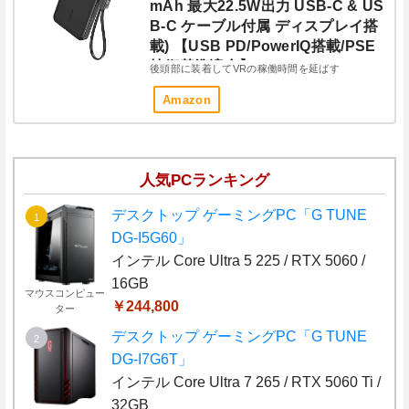
mAh 最大22.5W出力 USB-C & US
B-C ケーブル付属 ディスプレイ搭
載) 【USB PD/PowerIQ搭載/PSE
技術基準適合】iPhone 15 Androi
後頭部に装着してVRの稼働時間を延ばす
d iPad その他各種機器対応 (ブラッ
Amazon
ク)
人気PCランキング
デスクトップ ゲーミングPC「G TUNE
DG-I5G60」
インテル Core Ultra 5 225 / RTX 5060 /
16GB
マウスコンピュー
￥244,800
ター
デスクトップ ゲーミングPC「G TUNE
DG-I7G6T」
インテル Core Ultra 7 265 / RTX 5060 Ti /
32GB