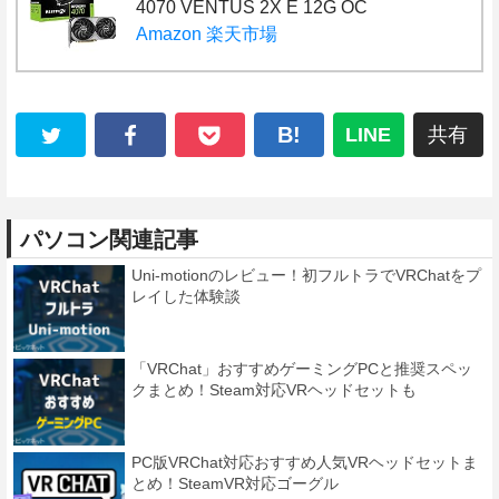
4070 VENTUS 2X E 12G OC
Amazon
楽天市場
B!
LINE
共有
パソコン関連記事
Uni-motionのレビュー！初フルトラでVRChatをプ
レイした体験談
「VRChat」おすすめゲーミングPCと推奨スペッ
クまとめ！Steam対応VRヘッドセットも
PC版VRChat対応おすすめ人気VRヘッドセットま
とめ！SteamVR対応ゴーグル