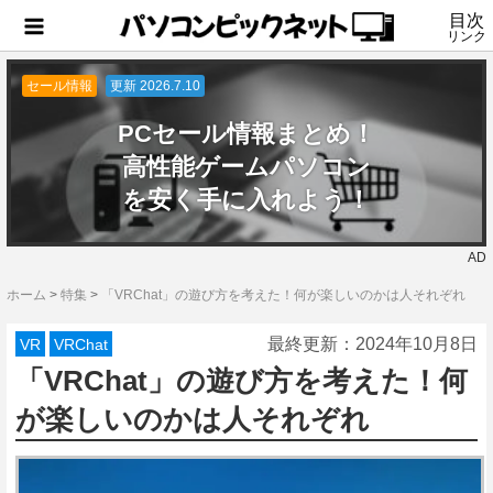
目次
リンク
セール情報
更新 2026.7.10
PCセール情報まとめ！
高性能ゲームパソコン
を安く手に入れよう！
AD
ホーム
>
特集
>
「VRChat」の遊び方を考えた！何が楽しいのかは人それぞれ
最終更新：
2024年10月8日
VR
VRChat
「VRChat」の遊び方を考えた！何
が楽しいのかは人それぞれ