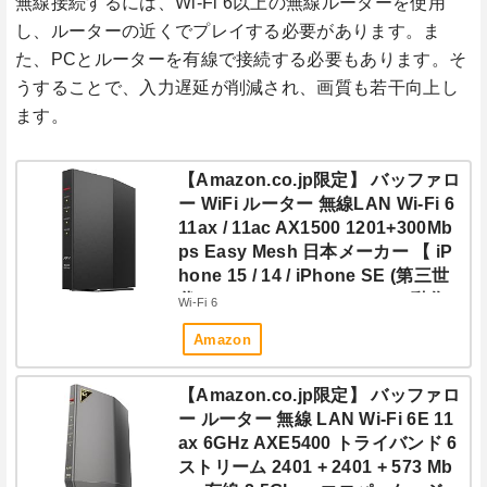
無線接続するには、Wi-Fi 6以上の無線ルーターを使用
し、ルーターの近くでプレイする必要があります。ま
た、PCとルーターを有線で接続する必要もあります。そ
うすることで、入力遅延が削減され、画質も若干向上し
ます。
【Amazon.co.jp限定】 バッファロ
ー WiFi ルーター 無線LAN Wi-Fi 6
11ax / 11ac AX1500 1201+300Mb
ps Easy Mesh 日本メーカー 【 iP
hone 15 / 14 / iPhone SE (第三世
代) / Nintendo Switch / PS5 動作
Wi-Fi 6
確認済み 】 エコパッケージ WSR-
Amazon
1500AX2S/NBK
【Amazon.co.jp限定】 バッファロ
ー ルーター 無線 LAN Wi-Fi 6E 11
ax 6GHz AXE5400 トライバンド 6
ストリーム 2401 + 2401 + 573 Mb