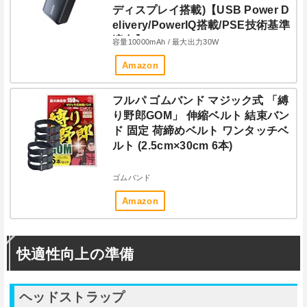
ディスプレイ搭載)【USB Power D
elivery/PowerIQ搭載/PSE技術基準
適合】iPhone 15 Android MacBo
容量10000mAh / 最大出力30W
ok その他各種機器対応 (ブラック)
Amazon
フルパ ゴムバンド マジック式 「縛
り野郎GOM」 伸縮ベルト 結束バン
ド 固定 荷締めベルト ワンタッチベ
ルト (2.5cm×30cm 6本)
ゴムバンド
Amazon
快適性向上の準備
ヘッドストラップ