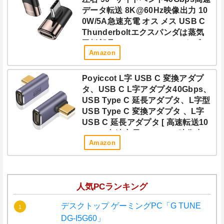
データ転送 8K@60Hz映像出力 10
0W/5A急速充電 オス メス USB C
Thunderboltエクスパンダは蒸気
甲板部品、MacBook Pro、タブレ
Amazon
ット、携帯電話、任天堂スイッチ
などに適している
Poyiccot L字 USB C 変換アダプ
タ、USB C L字アダプタ40Gbps、
USB Type C 延長アダプタ、L字型
USB Type C 変換アダプタ 、L字
USB C 延長アダプタ [ 高速転送10
0W 5A急速充電8K@60Hz映像出
Amazon
力] USB C オスメス延長アダプ
タ、対応 thunderbolt USB 4 .0 ケ
ーブル、2個
人気PCランキング
デスクトップ ゲーミングPC「G TUNE
DG-I5G60」