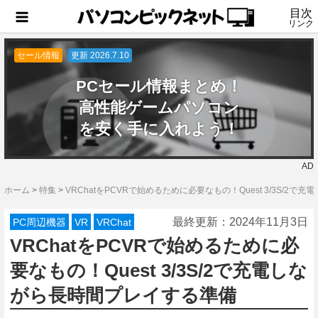
目次
リンク
セール情報
更新 2026.7.10
PCセール情報まとめ！
高性能ゲームパソコン
を安く手に入れよう！
AD
ホーム
>
特集
>
VRChatをPCVRで始めるために必要なもの！Quest 3/3S/2
最終更新：
2024年11月3日
PC周辺機器
VR
VRChat
VRChatをPCVRで始めるために必
要なもの！Quest 3/3S/2で充電しな
がら長時間プレイする準備