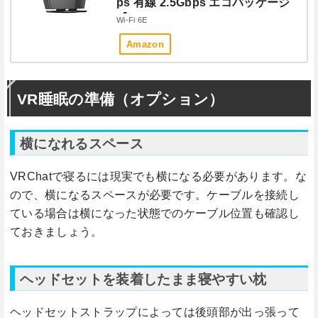
ps 有線 2.5Gbps エコパッケージ
【 iPhone 15 Pro / 14 / 13 / Ninten
Wi-Fi 6E
do Switch / PS5 動作確認済み 】
Amazon
WSR-5400XE6/N
VR睡眠の準備（オプション）
横になれるスペース
VRChatで寝るには現実でも横になる必要があります。な
ので、横になるスペースが必要です。ケーブルを接続し
ている場合は横になった状態でのケーブル位置も確認し
ておきましょう。
ヘッドセットを装着したまま寝やすい枕
ヘッドセットストラップによっては後頭部が出っ張って