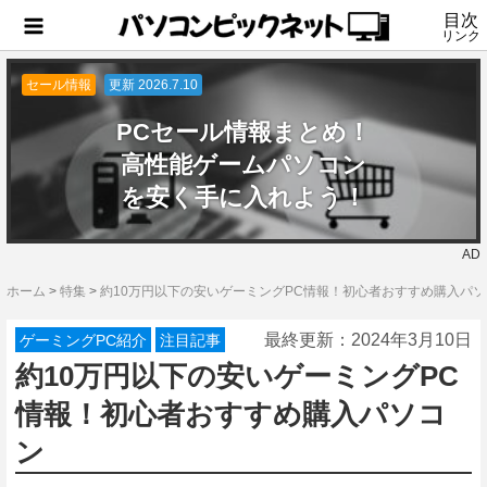
目次
リンク
セール情報
更新 2026.7.10
PCセール情報まとめ！
高性能ゲームパソコン
を安く手に入れよう！
AD
ホーム
>
特集
>
約10万円以下の安いゲーミングPC情報！初心者おすすめ購入パ
最終更新：
2024年3月10日
ゲーミングPC紹介
注目記事
約10万円以下の安いゲーミングPC
情報！初心者おすすめ購入パソコ
ン