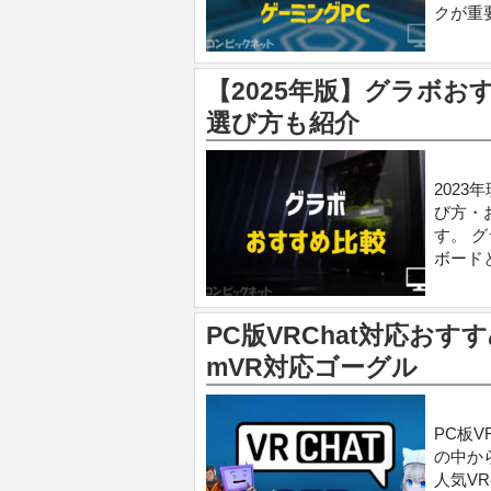
クが重要
【2025年版】グラボ
選び方も紹介
2023
び方・
す。 
ボード
PC版VRChat対応おす
mVR対応ゴーグル
PC板
の中か
人気V