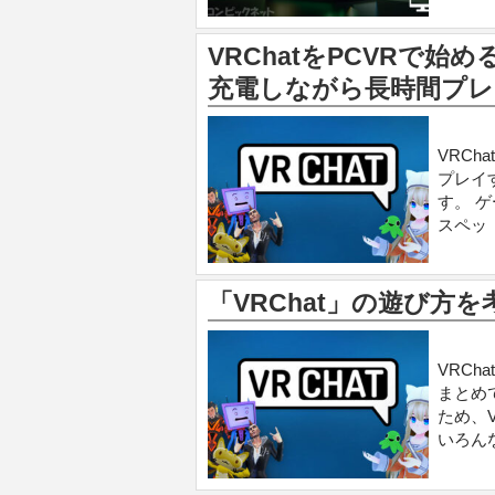
VRChatをPCVRで始め
充電しながら長時間プレ
VRCh
プレイ
す。 ゲ
スペッ
「VRChat」の遊び
VRC
まとめ
ため、
いろん