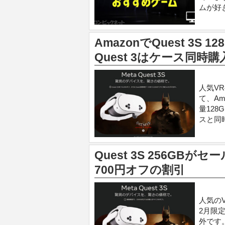
ムが好
AmazonでQuest 3S 
Quest 3はケース同時購
人気V
て、A
量128
スと同
Quest 3S 256GBが
700円オフの割引
人気のV
2月限
外です。