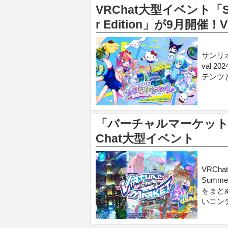
VRChat大型イベント「SANRI
r Edition」が9月開
サンリオ
val 2
テンツ
「バーチャルマーケット20
Chat大型イベント
VRC
Summ
をまとめ
いコン