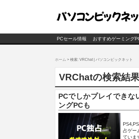
PCセール情報
おすすめゲーミングP
ホーム
>
検索: VRChat | パソコンピックネット
VRChatの検索結果 
PCでしかプレイできな
ングPCも
PS4,
占ゲー
ていま