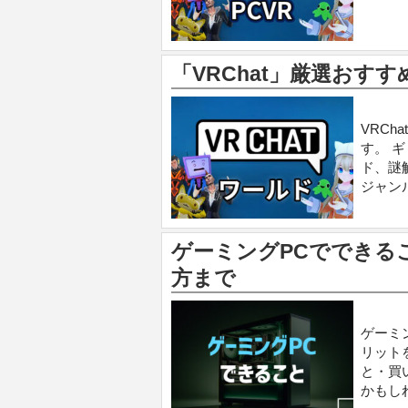
「VRChat」厳選おす
VRC
す。 
ド、謎
ジャン
ゲーミングPCでできる
方まで
ゲーミ
リット
と・買
かもし