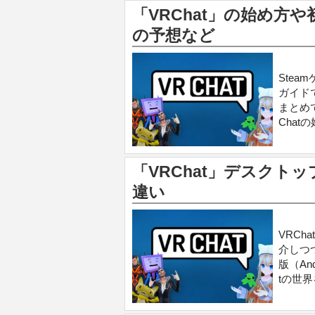
「VRChat」の始め方
の予想など
Stea
ガイド
まとめ
Cha
「VRChat」デスクトッ
違い
VRCh
介しつ
版（An
tの世