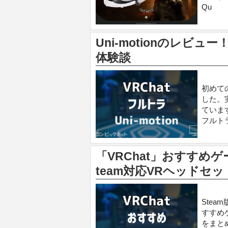
Qu
Uni-motionのレビ
体験談
初めての
した。
ていま
フルト
「VRChat」おすすめ
team対応VRヘッドセッ
Stea
すすめ
をまと