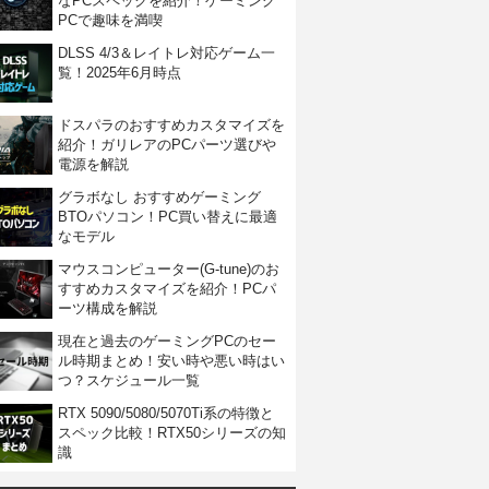
なPCスペックを紹介！ゲーミング
PCで趣味を満喫
DLSS 4/3＆レイトレ対応ゲーム一
覧！2025年6月時点
ドスパラのおすすめカスタマイズを
紹介！ガリレアのPCパーツ選びや
電源を解説
グラボなし おすすめゲーミング
BTOパソコン！PC買い替えに最適
なモデル
マウスコンピューター(G-tune)のお
すすめカスタマイズを紹介！PCパ
ーツ構成を解説
現在と過去のゲーミングPCのセー
ル時期まとめ！安い時や悪い時はい
つ？スケジュール一覧
RTX 5090/5080/5070Ti系の特徴と
スペック比較！RTX50シリーズの知
識