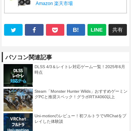
Amazon
楽天市場
B!
LINE
共有
パソコン関連記事
DLSS 4/3＆レイトレ対応ゲーム一覧！2025年6月
時点
Steam「Monster Hunter Wilds」おすすめゲーミン
グPCと推奨スペック！グラボRTX4060以上
Uni-motionのレビュー！初フルトラでVRChatをプ
レイした体験談