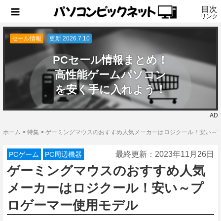
目次
リンク
セール情報
更新 2026.7.10
PCセール情報まとめ！
高性能ゲームパソコン
を安く手に入れよう！
AD
ホーム
>
特集
>
ゲーミングマウスのおすすめ人気メーカーはロジクール！安い～
最終更新：
2023年11月26日
PCゲーム
PC周辺機器
ゲーミングマウスのおすすめ人気
メーカーはロジクール！安い～プ
ロゲーマー使用モデル