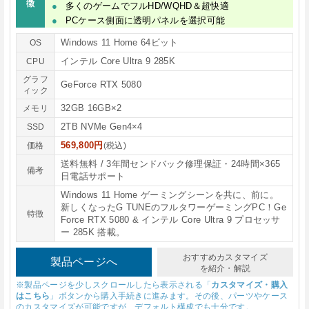
徴
多くのゲームでフルHD/WQHD＆超快適
PCケース側面に透明パネルを選択可能
Windows 11 Home 64ビット
OS
インテル Core Ultra 9 285K
CPU
グラフ
GeForce RTX 5080
ィック
32GB 16GB×2
メモリ
2TB NVMe Gen4×4
SSD
569,800円
価格
(税込)
送料無料 / 3年間センドバック修理保証・24時間×365
備考
日電話サポート
Windows 11 Home ゲーミングシーンを共に、前に。
新しくなったG TUNEのフルタワーゲーミングPC！Ge
特徴
Force RTX 5080 & インテル Core Ultra 9 プロセッサ
ー 285K 搭載。
おすすめカスタマイズ
製品ページへ
を紹介・解説
※製品ページを少しスクロールしたら表示される「
カスタマイズ・購入
はこちら
」ボタンから購入手続きに進みます。その後、パーツやケース
のカスタマイズが可能ですが、デフォルト構成でも十分です。