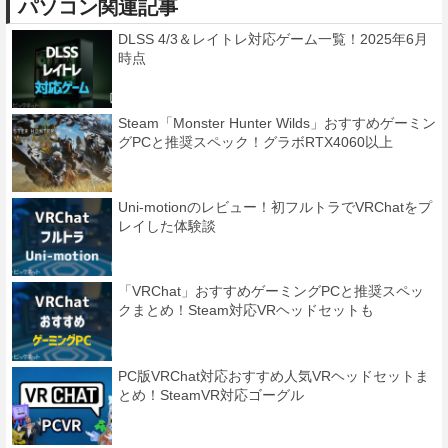
パソコン関連記事
DLSS 4/3＆レイトレ対応ゲーム一覧！2025年6月
時点
Steam「Monster Hunter Wilds」おすすめゲーミン
グPCと推奨スペック！グラボRTX4060以上
Uni-motionのレビュー！初フルトラでVRChatをプ
レイした体験談
「VRChat」おすすめゲーミングPCと推奨スペッ
クまとめ！Steam対応VRヘッドセットも
PC版VRChat対応おすすめ人気VRヘッドセットま
とめ！SteamVR対応ゴーグル