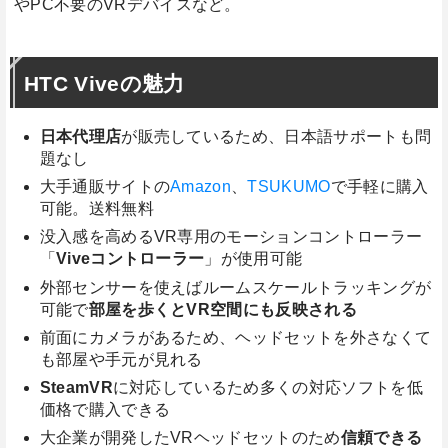
やPC不要のVRデバイスなど。
HTC Viveの魅力
日本代理店
が販売しているため、日本語サポートも問
題なし
大手通販サイトの
Amazon
、
TSUKUMO
で手軽に購入
可能。送料無料
没入感を高めるVR専用のモーションコントローラー
「
Viveコントローラー
」が使用可能
外部センサーを使えばルームスケールトラッキングが
可能で
部屋を歩くとVR空間にも反映される
前面にカメラがあるため、ヘッドセットを外さなくて
も部屋や手元が見れる
SteamVR
に対応しているため多くの対応ソフトを低
価格で購入できる
大企業が開発したVRヘッドセットのため
信頼できる