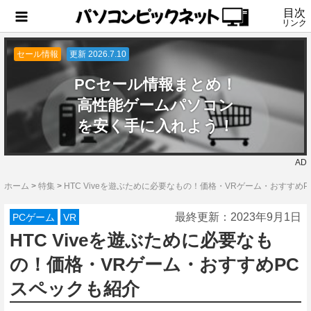
目次
リンク
セール情報
更新 2026.7.10
PCセール情報まとめ！
高性能ゲームパソコン
を安く手に入れよう！
AD
ホーム
>
特集
>
HTC Viveを遊ぶために必要なもの！価格・VRゲーム・おすすめ
最終更新：
2023年9月1日
PCゲーム
VR
HTC Viveを遊ぶために必要なも
の！価格・VRゲーム・おすすめPC
スペックも紹介