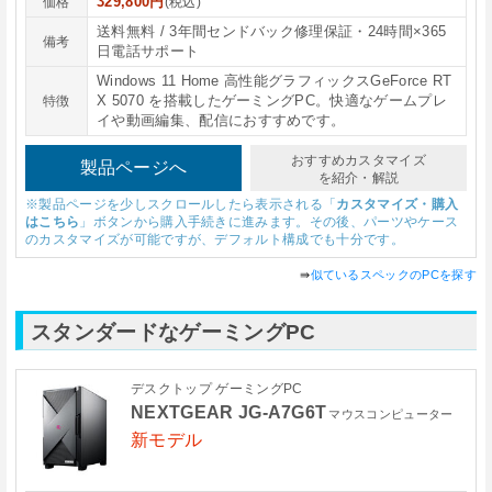
329,800円
価格
(税込)
送料無料 / 3年間センドバック修理保証・24時間×365
備考
日電話サポート
Windows 11 Home 高性能グラフィックスGeForce RT
X 5070 を搭載したゲーミングPC。快適なゲームプレ
特徴
イや動画編集、配信におすすめです。
おすすめカスタマイズ
製品ページへ
を紹介・解説
※製品ページを少しスクロールしたら表示される「
カスタマイズ・購入
はこちら
」ボタンから購入手続きに進みます。その後、パーツやケース
のカスタマイズが可能ですが、デフォルト構成でも十分です。
⇛
似ているスペックのPCを探す
スタンダードなゲーミングPC
デスクトップ ゲーミングPC
NEXTGEAR JG-A7G6T
マウスコンピューター
新モデル