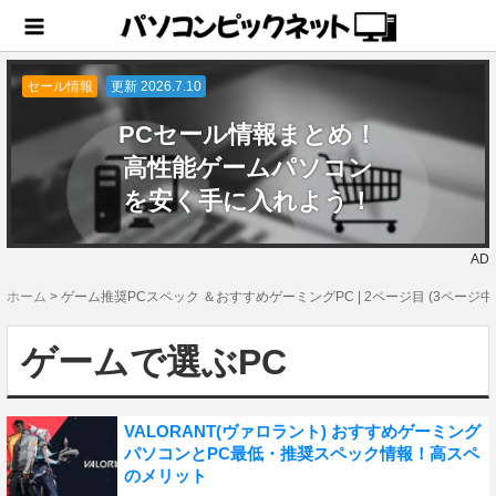
セール情報
更新 2026.7.10
PCセール情報まとめ！
高性能ゲームパソコン
を安く手に入れよう！
AD
ホーム
>
ゲーム推奨PCスペック ＆おすすめゲーミングPC | 2ページ目 (3ページ中
ゲームで選ぶPC
VALORANT(ヴァロラント) おすすめゲーミング
パソコンとPC最低・推奨スペック情報！高スペ
のメリット