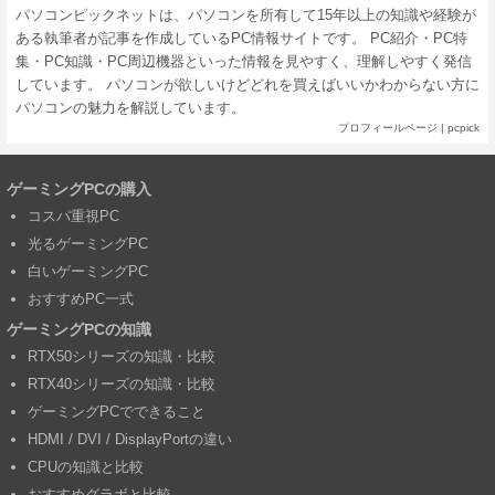
パソコンピックネットは、パソコンを所有して15年以上の知識や経験が
ある執筆者が記事を作成しているPC情報サイトです。 PC紹介・PC特
集・PC知識・PC周辺機器といった情報を見やすく、理解しやすく発信
しています。 パソコンが欲しいけどどれを買えばいいかわからない方に
パソコンの魅力を解説しています。
プロフィールページ
|
pcpick
ゲーミングPCの購入
コスパ重視PC
光るゲーミングPC
白いゲーミングPC
おすすめPC一式
ゲーミングPCの知識
RTX50シリーズの知識・比較
RTX40シリーズの知識・比較
ゲーミングPCでできること
HDMI / DVI / DisplayPortの違い
CPUの知識と比較
おすすめグラボと比較