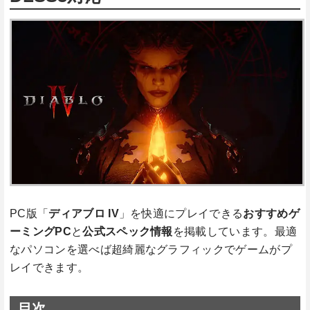
PC版「
ディアブロ IV
」を快適にプレイできる
おすすめゲ
ーミングPC
と
公式スペック情報
を掲載しています。最適
なパソコンを選べば超綺麗なグラフィックでゲームがプ
レイできます。
目次