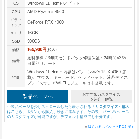
Windows 11 Home 64ビット
OS
AMD Ryzen 5 4500
CPU
グラフ
GeForce RTX 4060
ィック
16GB
メモリ
500GB
SSD
169,900円
価格
(税込)
送料無料 / 3年間センドバック修理保証・24時間×365
備考
日電話サポート
Windows 11 Home 内容はパソコン本体(RTX 4060 搭
載)、マウス、キーボード、ヘッドセット、液晶ディス
特徴
プレイです。※Wi-Fiモジュールは非搭載です。
おすすめカスタマイズ
製品ページへ
を紹介・解説
※製品ページを少しスクロールしたら表示される「
カスタマイズ・購入
はこちら
」ボタンから購入手続きに進みます。その後、パーツやケース
のカスタマイズが可能ですが、デフォルト構成でも十分です。
⇛
似ているスペックのPCを探す