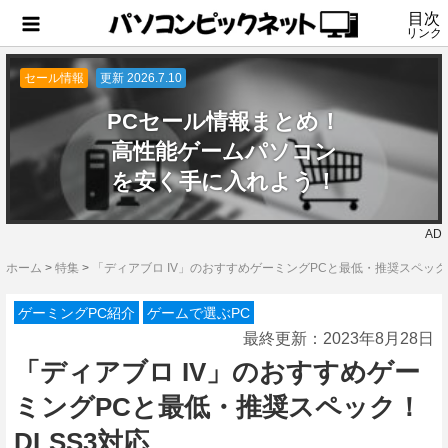
目次
リンク
セール情報
更新 2026.7.10
PCセール情報まとめ！
高性能ゲームパソコン
を安く手に入れよう！
AD
ホーム
>
特集
>
「ディアブロ IV」のおすすめゲーミングPCと最低・推奨スペック！
ゲーミングPC紹介
ゲームで選ぶPC
最終更新：
2023年8月28日
「ディアブロ IV」のおすすめゲー
ミングPCと最低・推奨スペック！
DLSS3対応