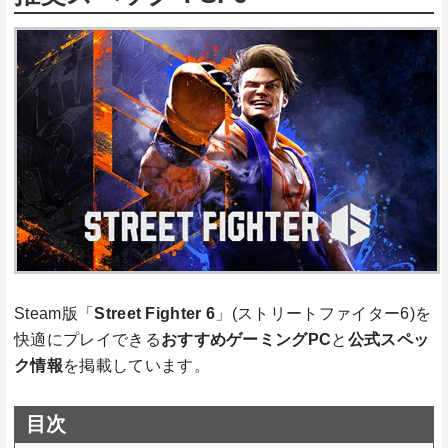
Steam版「
Street Fighter 6
」(ストリートファイター6)を
快適にプレイできる
おすすめゲーミングPC
と
公式スペッ
ク情報
を掲載しています。
目次