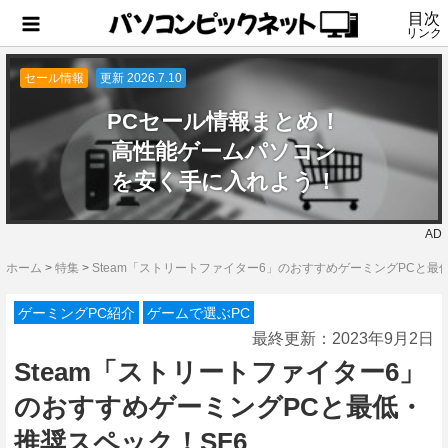
目次
リンク
セール情報
更新 2026.7.10
PCセール情報まとめ！
高性能ゲームパソコン
を安く手に入れよう！
AD
ホーム
>
特集
>
Steam「ストリートファイター6」のおすすめゲーミングPCと最
ゲーミングPC紹介
ゲームで選ぶPC
最終更新：
2023年9月2日
Steam「ストリートファイター6」
のおすすめゲーミングPCと最低・
推奨スペック！SF6