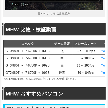
見やすいように編集済み
MHW 比較・検証動画
スペック
ゲーム設定
フレームレート
備
GTX980Ti + i7-6700K + 16GB
低
105 ~ 118fps
You
GTX980Ti + i7-6700K + 16GB
中
88 ~ 108fps
You
GTX980Ti + i7-6700K + 16GB
高
63 ~ 103fps
You
GTX980Ti + i7-6700K + 16GB
最高
60 ~ 84fps
You
※GTX980Tiは、GTX1070の少し下ぐらいの性能です。
MHW おすすめパソコン