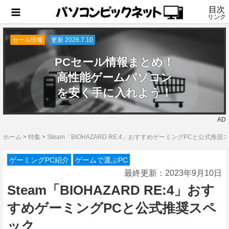
目次
リンク
セール情報
更新 2026.7.10
PCセール情報まとめ！
高性能ゲームパソコン
を安く手に入れよう！
AD
ホーム
>
特集
>
Steam「BIOHAZARD RE:4」おすすめゲーミングPCと公式推奨
ゲーミングPC紹介
ゲームで選ぶPC
最終更新：
2023年9月10日
Steam「BIOHAZARD RE:4」おす
すめゲーミングPCと公式推奨スペ
ック