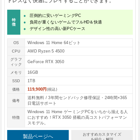
トレスなく快適にプレイすることができます。
圧倒的に安いゲーミングPC
特
負荷が重くないゲームでフルHD＆快適
徴
デザイン性の高い新PCケース
Windows 11 Home 64ビット
OS
AMD Ryzen 5 4500
CPU
グラフ
GeForce RTX 3050
ィック
16GB
メモリ
1TB
SSD
119,900円
価格
(税込)
送料無料 / 3年間センドバック修理保証・24時間×365
備考
日電話サポート
Windows 11 Home ゲーミングPCをいちから揃える人
におすすめ！RTX 3050 搭載の高コストパフォーマン
特徴
スモデル。
おすすめカスタマイズ
製品ページへ
を紹介・解説