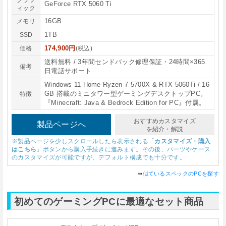
GeForce RTX 5060 Ti
ィック
16GB
メモリ
1TB
SSD
174,900円
価格
(税込)
送料無料 / 3年間センドバック修理保証・24時間×365
備考
日電話サポート
Windows 11 Home Ryzen 7 5700X & RTX 5060Ti / 16
GB 搭載のミニタワー型ゲーミングデスクトップPC。
特徴
『Minecraft: Java & Bedrock Edition for PC』付属。
おすすめカスタマイズ
製品ページへ
を紹介・解説
※製品ページを少しスクロールしたら表示される「
カスタマイズ・購入
はこちら
」ボタンから購入手続きに進みます。その後、パーツやケース
のカスタマイズが可能ですが、デフォルト構成でも十分です。
⇛
似ているスペックのPCを探す
初めてのゲーミングPCに最適なセット商品