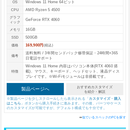
Windows 11 Home 64ビット
OS
AMD Ryzen 5 4500
CPU
グラフ
GeForce RTX 4060
ィック
16GB
メモリ
500GB
SSD
169,900円
価格
(税込)
送料無料 / 3年間センドバック修理保証・24時間×365
備考
日電話サポート
Windows 11 Home 内容はパソコン本体(RTX 4060 搭
載)、マウス、キーボード、ヘッドセット、液晶ディス
特徴
プレイです。※Wi-Fiモジュールは非搭載です。
おすすめカスタマイズ
製品ページへ
を紹介・解説
※製品ページを少しスクロールしたら表示される「
カスタマイズ・購入
はこちら
」ボタンから購入手続きに進みます。その後、パーツやケース
のカスタマイズが可能ですが、デフォルト構成でも十分です。
⇛
似ているスペックのPCを探す