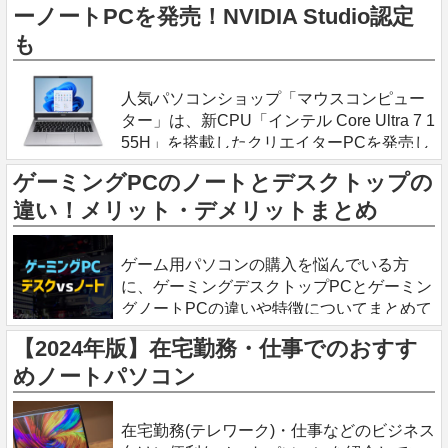
ーノートPCを発売！NVIDIA Studio認定
ソコンを購入して何に使う？
も
2024.6.30
人気パソコンショップ「マウスコンピュー
ター」は、新CPU「インテル Core Ultra 7 1
55H」を搭載したクリエイターPCを発売し
ました。グラボ搭載のため、ゲームも可能
ゲーミングPCのノートとデスクトップの
です。 Core Ultra 7搭載のクリエイターノー
違い！メリット・デメリットまとめ
2024.6.23
ゲーム用パソコンの購入を悩んでいる方
に、ゲーミングデスクトップPCとゲーミン
グノートPCの違いや特徴についてまとめて
います。メリット・デメリットに加え、予
【2024年版】在宅勤務・仕事でのおすす
算に合わせたおすすめゲーミングPCを掲載
めノートパソコン
しています。 ゲーミングPC
2024.5.15
在宅勤務(テレワーク)・仕事などのビジネス