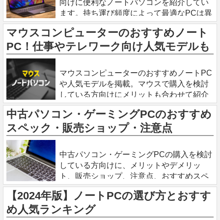
向けに便利なノートパソコンを紹介してい
ます。持ち運び頻度によって最適なPCは異
なります。 ビジネス向けノートパソコンの
マウスコンピューターのおすすめノート
選び方 大きさ・重さ ノートPCの液晶サイ
PC！仕事やテレワーク向け人気モデルも
ズは、P
2024.5.14
マウスコンピューターのおすすめノートPC
や人気モデルを掲載。マウスで購入を検討
している方向けにメリットも合わせて紹介
しています。 マウスコンピューターで購入
中古パソコン・ゲーミングPCのおすすめ
するメリット 以下の理由からでパソコンを
スペック・販売ショップ・注意点
購入する人は最近多い
2024.5.3
中古パソコン・ゲーミングPCの購入を検討
している方向けに、メリットやデメリッ
ト、販売ショップ、注意点、おすすめスペ
ックなどの情報をまとめて紹介していま
【2024年版】ノートPCの選び方とおすす
す。 新品ではなく中古という選択肢・メリ
め人気ランキング
ット 中古パソコンは安い