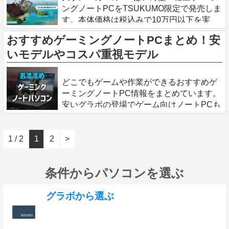
ングノートPCをTSUKUMO限定で発売しま
す。本体価格は税込みで10万円以下を実
現。ゲームやイラスト制作、動画編集など
おすすめゲーミングノートPCまとめ！安
に役立つパソコンです。 価格10万円以下の
いモデルやコスパ重視モデル
ゲーミングノートPC
2023.10.30
どこでもゲームや作業ができるおすすめゲ
ーミングノートPC情報をまとめています。
安いグラボの登場でゲーム向けノートPCも
数年前よりコスパが高くなりました。 ゲー
ミングノートPCは持ち運ぶ頻度が多い方、
初期費用を抑えたい方、デスクトッ
1 / 2
1
2
>
条件からパソコンを選ぶ
グラボから選ぶ