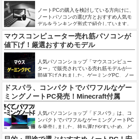
2024.1.8
ノートPCの購入を検討している方向けに、
ノートパソコンの選び方とおすすめ人気モ
デルをランキング形式で紹介しています。
パソコンは高価なデバイスのため、後悔し
マウスコンピューター売れ筋パソコンが
ない選択をしましょう。 ノートPCの選び
値下げ！厳選おすすめモデル
方 用途で選ぶ
2023.11.25
人気パソコンショップ「マウスコンピュー
ター」で販売されている売れ筋モデルが一
部値下げされました。ゲーミングPC、ノー
トPC、ビジネスPCなどが対象です。 マウ
ドスパラ、コンパクトでパワフルなゲー
スコンピューターの売れ筋モデルが値下
ミングノートPC発売！Minecraft付属
げ！ 6月下旬、マウス
2023.11.20
人気パソコンショップ「ドスパラ」は、コ
ンパクトでパワフルなゲーミングノートPC
を発売しました。持ち運びやすいため、ど
こでもPCゲームや画像・動画編集が可能で