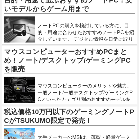
目的・用途で選ぶおすすめノートPC！安
す。 コンパクトでパワフルなゲーミングノ
いモデルからゲーム用まで
ートPC新製品 液晶サイズ1
2023.11.13
ノートPCの購入を検討している方に、目
的・用途に合わせたおすすめノートPCを紹
介しています。 デジタル情報を日常に取り
入れるにはパソコンが非常に便利です。生
マウスコンピューターおすすめPCまと
活、仕事、学習、エンターテインメントに
め！ノート/デスクトップ/ゲーミングPC
おいて欠かせないデバイスとなっていま
を販売
2023.11.13
マウスコンピューターのメリットや魅力、
一般ノート/一般デスクトップ/ゲーミングP
Cといったカテゴリ別のおすすめモデルを
紹介しています。 マウスコンピューターは
税込価格10万円以下のゲーミングノートP
全国CMを放映するほど人気 マウスコンピ
CがTSUKUMO限定で発売！
ューターは、全国テ
2023.11.2
大手メーカーのMSIは、薄型・軽量ゲーミ