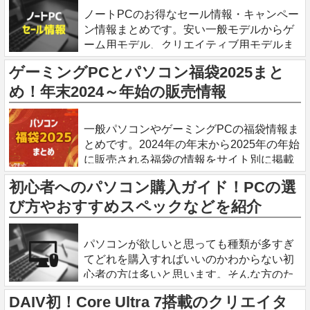
ノートPCのお得なセール情報・キャンペー
ン情報まとめです。安い一般モデルからゲ
ーム用モデル、クリエイティブ用モデルま
で。 ノートPCはいつもセールは実施され
ゲーミングPCとパソコン福袋2025まと
ていますが、同じモデルがずっとお得にな
め！年末2024～年始の販売情報
っているわけではありません。セール対
2024.12.26
一般パソコンやゲーミングPCの福袋情報ま
とめです。2024年の年末から2025年の年始
に販売される福袋の情報をサイト別に掲載
しています。 年末年始は福袋でパソコンが
初心者へのパソコン購入ガイド！PCの選
お買い得 年末年始は1番パソコンが安い時
び方やおすすめスペックなどを紹介
期です。
2024.11.13
パソコンが欲しいと思っても種類が多すぎ
てどれを購入すればいいのかわからない初
心者の方は多いと思います。そんな方のた
めにパソコンの選び方やスペックについて
DAIV初！Core Ultra 7搭載のクリエイタ
わかりやすく説明させていただきます。 パ