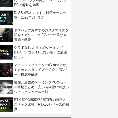
なPCスペックを紹介！ゲーミング
PCで趣味を満喫
DLSS 4/3＆レイトレ対応ゲーム一
覧！2025年6月時点
ドスパラのおすすめカスタマイズを
紹介！ガリレアのPCパーツ選びや
電源を解説
グラボなし おすすめゲーミング
BTOパソコン！PC買い替えに最適
なモデル
マウスコンピューター(G-tune)のお
すすめカスタマイズを紹介！PCパ
ーツ構成を解説
現在と過去のゲーミングPCのセー
ル時期まとめ！安い時や悪い時はい
つ？スケジュール一覧
RTX 5090/5080/5070Ti系の特徴と
スペック比較！RTX50シリーズの知
識