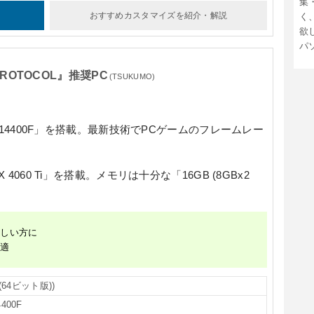
集
おすすめカスタマイズ
を紹介・解説
く
欲
パ
 PROTOCOL』推奨PC
(TSUKUMO)
14400F」
を搭載。最新技術でPCゲームのフレームレー
 4060 Ti」
を搭載。メモリは十分な
「16GB (8GBx2
欲しい方に
快適
 (64ビット版))
4400F