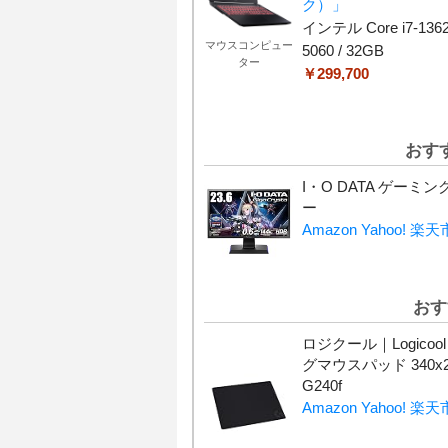
ク）」
インテル Core i7-1362
マウスコンピュー
5060 / 32GB
ター
￥299,700
おす
I・O DATA ゲーミ
ー
Amazon
Yahoo!
楽天
おす
ロジクール｜Logicoo
グマウスパッド 340x2
G240f
Amazon
Yahoo!
楽天