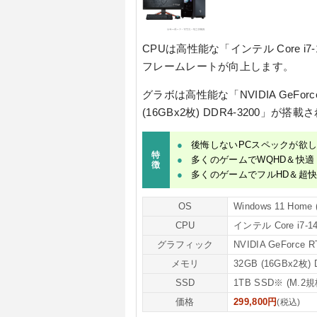
CPUは高性能な
「インテル Core i
フレームレートが向上します。
グラボは高性能な
「NVIDIA GeFor
(16GBx2枚) DDR4-3200」
が搭載さ
後悔しないPCスペックが欲
特
多くのゲームでWQHD＆快適
徴
多くのゲームでフルHD＆超
OS
Windows 11 Hom
CPU
インテル Core i7-
グラフィック
NVIDIA GeForce 
メモリ
32GB (16GBx2枚) 
SSD
1TB SSD※ (M.2規
価格
299,800円
(税込)