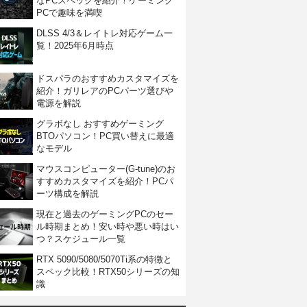
なPCスペックを紹介！ゲーミング
PCで趣味を満喫
DLSS 4/3＆レイトレ対応ゲーム一
覧！2025年6月時点
ドスパラのおすすめカスタマイズを
紹介！ガリレアのPCパーツ選びや
電源を解説
グラボなし おすすめゲーミング
BTOパソコン！PC買い替えに最適
なモデル
マウスコンピューター(G-tune)のお
すすめカスタマイズを紹介！PCパ
ーツ構成を解説
現在と過去のゲーミングPCのセー
ル時期まとめ！安い時や悪い時はい
つ？スケジュール一覧
RTX 5090/5080/5070Ti系の特徴と
スペック比較！RTX50シリーズの知
識