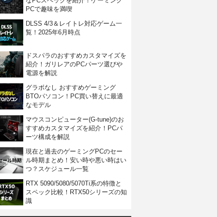
なPCスペックを紹介！ゲーミング
PCで趣味を満喫
DLSS 4/3＆レイトレ対応ゲーム一
覧！2025年6月時点
ドスパラのおすすめカスタマイズを
紹介！ガリレアのPCパーツ選びや
電源を解説
グラボなし おすすめゲーミング
BTOパソコン！PC買い替えに最適
なモデル
マウスコンピューター(G-tune)のお
すすめカスタマイズを紹介！PCパ
ーツ構成を解説
現在と過去のゲーミングPCのセー
ル時期まとめ！安い時や悪い時はい
つ？スケジュール一覧
RTX 5090/5080/5070Ti系の特徴と
スペック比較！RTX50シリーズの知
識