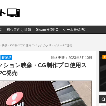
C
初心者向け情報
Steam推奨PC
ゲーム推奨PC
ョン映像・CG制作プロ使用スペックのクリエイターPC発売
最終更新：
2023年8月10日
新製品
ダクション映像・CG制作プロ使用ス
PC発売