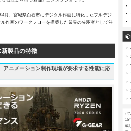
0年4月、宮城県白石市にデジタル作画に特化したフルデジ
タル作画のワークフローを構築した業界の先駆者として注
PC新製品の特徴
ッサー。アニメーション制作現場が要求する性能に応
パ
1
成