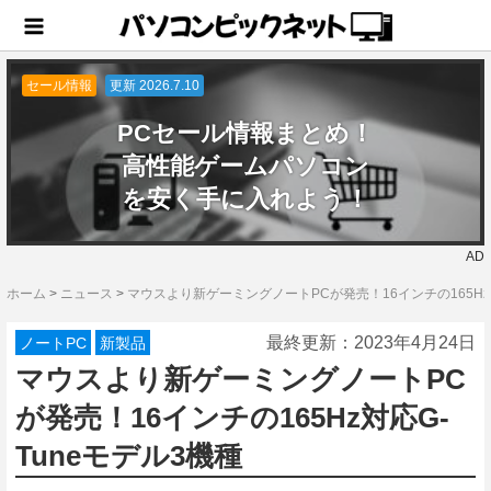
セール情報
更新 2026.7.10
PCセール情報まとめ！
高性能ゲームパソコン
を安く手に入れよう！
AD
ホーム
>
ニュース
>
マウスより新ゲーミングノートPCが発売！16インチの165Hz対
最終更新：
2023年4月24日
ノートPC
新製品
マウスより新ゲーミングノートPC
が発売！16インチの165Hz対応G-
Tuneモデル3機種