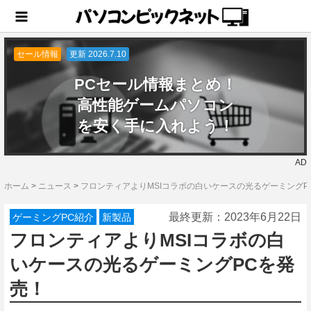
セール情報
更新 2026.7.10
PCセール情報まとめ！
高性能ゲームパソコン
を安く手に入れよう！
AD
ホーム
>
ニュース
>
フロンティアよりMSIコラボの白いケースの光るゲーミングP
最終更新：
2023年6月22日
ゲーミングPC紹介
新製品
フロンティアよりMSIコラボの白
いケースの光るゲーミングPCを発
売！