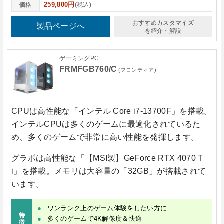
259,800円
価格
(税込)
おすすめカスタマイズ
製品ページへ
を紹介・解説
ゲーミングPC
FRMFGB760/C
(フロンティア)
CPUは高性能な
「インテル Core i7-13700F」
を搭載。
インテルCPUは多くのゲームに最適化されているた
め、多くのゲームで非常に高い性能を発揮します。
グラボは高性能な
「【MSI製】GeForce RTX 4070 T
i」
を搭載。メモリは大容量の
「32GB」
が搭載されて
います。
ワンランク上のゲーム体験をしたい方に
特
多くのゲームで4K解像度＆快適
徴