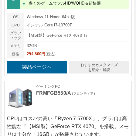
多くのゲームでフルHD/WQHD＆超快適
Windows 11 Home 64bit版
OS
インテル Core i7-13700F
CPU
グラフ
【MSI製】GeForce RTX 4070 Ti
ィック
32GB
メモリ
294,800円
価格
(税込)
おすすめカスタマイズ
製品ページへ
を紹介・解説
ゲーミングPC
FRMFGB550/A
(フロンティア)
CPUはコスパの高い
「Ryzen 7 5700X」
、グラボは高
性能な
「【MSI製】GeForce RTX 4070」
を搭載。メモ
リは十分な
「16GB」
が搭載されています。