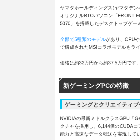
ヤマダホールディングス(ヤマダデン
オリジナルBTOパソコン「FRONTIER
5070」を搭載したデスクトップゲー
全部で5種類のモデル
があり、CPU
で構成されたMSIコラボモデルもラ
価格は約32万円から約37.5万円
新ゲーミングPCの特徴
ゲーミングとクリエイティブ作
NVIDIAの最新ミドルクラスGPU「GeF
クチャを採用し、6,144個のCUDA
能力と高速なデータ転送を実現して