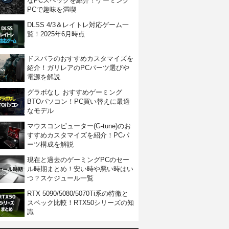
なPCスペックを紹介！ゲーミング
PCで趣味を満喫
DLSS 4/3＆レイトレ対応ゲーム一
覧！2025年6月時点
ドスパラのおすすめカスタマイズを
紹介！ガリレアのPCパーツ選びや
電源を解説
グラボなし おすすめゲーミング
BTOパソコン！PC買い替えに最適
なモデル
マウスコンピューター(G-tune)のお
すすめカスタマイズを紹介！PCパ
ーツ構成を解説
現在と過去のゲーミングPCのセー
ル時期まとめ！安い時や悪い時はい
つ？スケジュール一覧
RTX 5090/5080/5070Ti系の特徴と
スペック比較！RTX50シリーズの知
識