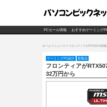
PCセール情報
おすすめゲーミングP
ホーム
>
ニュース
>
フロンティアがRTX5070搭
ゲーミングPC紹介
新製品
フロンティアがRTX5
32万円から