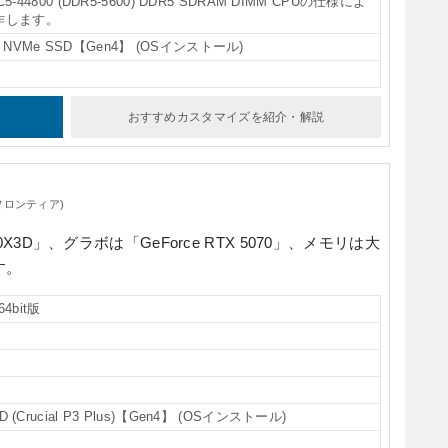
 PC5-44800 (DDR5-5600) DDR5 SDRAM DIMM CPUの仕様によ
動作します。
2 NVMe SSD【Gen4】 (OSインストール)
おすすめカスタマイズ
を紹介・解説
フロンティア)
00X3D」
、グラボは
「GeForce RTX 5070」
、メモリは大
す。
64bit版
SD (Crucial P3 Plus)【Gen4】 (OSインストール)