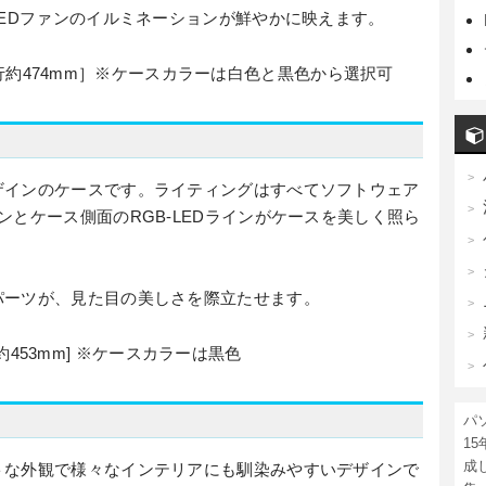
LEDファンのイルミネーションが鮮やかに映えます。
× 奥行約474mm］※ケースカラーは白色と黒色から選択可
ザインのケースです。ライティングはすべてソフトウェア
ンとケース側面のRGB-LEDラインがケースを美しく照ら
パーツが、見た目の美しさを際立たせます。
奥行約453mm] ※ケースカラーは黒色
パ
1
成
トな外観で様々なインテリアにも馴染みやすいデザインで