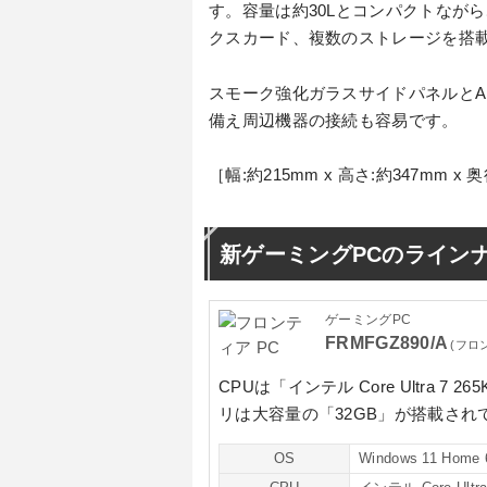
す。容量は約30Lとコンパクトなが
クスカード、複数のストレージを搭
スモーク強化ガラスサイドパネルとARG
備え周辺機器の接続も容易です。
［幅:約215mm x 高さ:約347mm
新ゲーミングPCのライン
ゲーミングPC
FRMFGZ890/A
(フロ
CPUは
「インテル Core Ultra 7 26
リは大容量の
「32GB」
が搭載され
OS
Windows 11 Home 