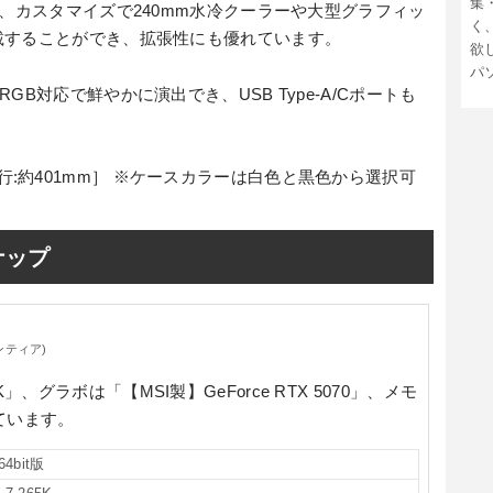
集
ら、カスタマイズで240mm水冷クーラーや大型グラフィッ
く
載することができ、拡張性にも優れています。
欲
パ
B対応で鮮やかに演出でき、USB Type-A/Cポートも
 x 奥行:約401mm］ ※ケースカラーは白色と黒色から選択可
ナップ
ンティア)
5K」
、グラボは
「【MSI製】GeForce RTX 5070」
、メモ
ています。
64bit版