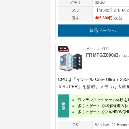
メモリ
32GB
SSD
【MSI製】2TB M.2
価格
465,800円
(税込)
製品ページへ
ゲーミングPC
FRMFGZ890/B
(フロ
CPUは
「インテル Core Ultra 7 26
Ti SUPER」
を搭載。メモリは大容
ワンランク上のゲーム体験を
特
多くのゲームで4K解像度＆快
徴
多くのゲームでフルHD/WQH
OS
Windows 11 Home 