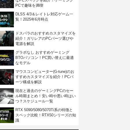
なPCスペックを紹介！ゲーミング
PCで趣味を満喫
DLSS 4/3＆レイトレ対応ゲーム一
覧！2025年6月時点
ドスパラのおすすめカスタマイズを
紹介！ガリレアのPCパーツ選びや
電源を解説
グラボなし おすすめゲーミング
BTOパソコン！PC買い替えに最適
なモデル
マウスコンピューター(G-tune)のお
すすめカスタマイズを紹介！PCパ
ーツ構成を解説
現在と過去のゲーミングPCのセー
ル時期まとめ！安い時や悪い時はい
つ？スケジュール一覧
RTX 5090/5080/5070Ti系の特徴と
スペック比較！RTX50シリーズの知
識