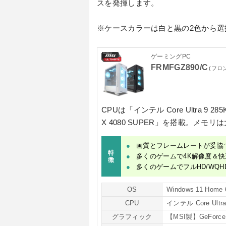
スを発揮します。
※ケースカラーは白と黒の2色から選
ゲーミングPC
FRMFGZ890/C
(フロ
CPUは
「インテル Core Ultra 9 28
X 4080 SUPER」
を搭載。メモリは
画質とフレームレートが妥協
特
多くのゲームで4K解像度＆快
徴
多くのゲームでフルHD/WQH
OS
Windows 11 Home 
CPU
インテル Core Ultra
グラフィック
【MSI製】GeForce 