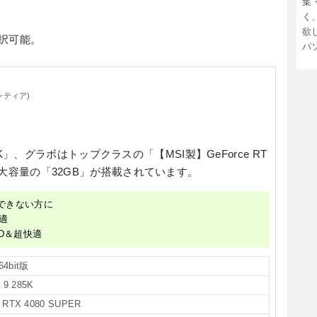
集
く
欲
択可能。
パ
ンティア)
5K」
、グラボはトップクラスの
「【MSI製】GeForce RT
大容量の
「32GB」
が搭載されています。
できない方に
適
D＆超快適
64bit版
 9 285K
RTX 4080 SUPER