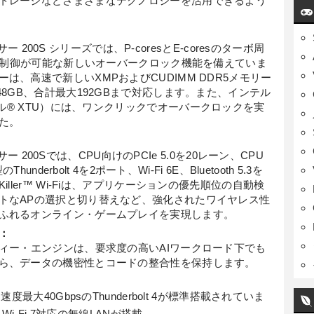
トレージなどさまざまなテクノロジーを活用できるよう
ッサー 200S シリーズでは、P-coresとE-coresのターボ周
かな制御が可能な新しいオーバークロック機能を備えていま
は、高速で新しいXMPおよびCUDIMM DDR5メモリー
48GB、合計最大192GBまで対応します。また、インテル
lity（インテル® XTU）には、ワンクリックでオーバークロックを実
た。
ッサー 200Sでは、CPU向けのPCIe 5.0を20レーン、CPU
nderbolt 4を2ポート、Wi-Fi 6E、Bluetooth 5.3を
ller™ Wi-Fiは、アプリケーションの優先順位の自動検
トなAPの選択と切り替えなど、強化されたワイヤレス性
ふれるオンライン・ゲームプレイを実現します。
：
ティー・エンジンは、要求度の高いAIワークロード下でも
ら、データの機密性とコードの整合性を保持します。
大40GbpsのThunderbolt 4が標準搭載されていま
i-Fi 7対応の無線LANが搭載。