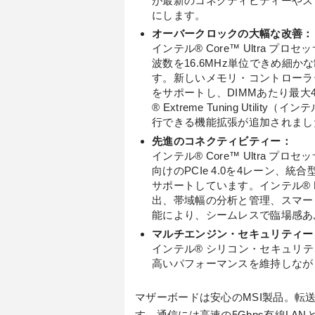
が最新のコネクティビティーやス
にします。
オーバークロックの大幅な改善：
インテル® Core™ Ultra プロセ
波数を16.6MHz単位できめ細
す。新しいメモリ・コントローラー
をサポートし、DIMMあたり最大
® Extreme Tuning Uti
行できる機能拡張が追加されまし
先進のコネクティビティー：
インテル® Core™ Ultra プロセ
向けのPCIe 4.0を4レーン、統合型のThu
サポートしています。インテル® Ki
出、帯域幅の分析と管理、スマー
能により、シームレスで臨場感あ
マルチエンジン・セキュリティー
インテル® シリコン・セキュリ
高いパフォーマンスを維持しなが
マザーボードは安心のMSI製品。転送速度最
す。通信には高速の5Gbps有線LANとW