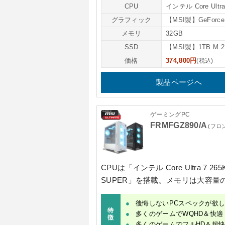
CPU
インテル Core Ultra
グラフィック
【MSI製】GeForce 
メモリ
32GB
SSD
【MSI製】1TB M.2
価格
374,800円
(税込)
製品ページへ
ゲーミングPC
FRMFGZ890/A
(フロ
CPUは
「インテル Core Ultra 7 26
SUPER」
を搭載。メモリは大容量
後悔しないPCスペックが欲
特
多くのゲームでWQHD＆快適
徴
多くのゲームでフルHD＆超