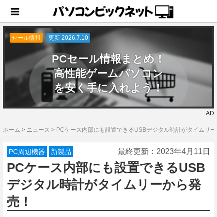
セール情報
更新 2026.7.10
PCセール情報まとめ！
高性能ゲームパソコン
を安く手に入れよう！
AD
ホーム
>
ニュース
>
PCケース内部にも設置できるUSBデジタル時計がタイムリ
最終更新：
2023年4月11日
PC周辺機器
新製品
PCケース内部にも設置できるUSB
デジタル時計がタイムリーから発
売！