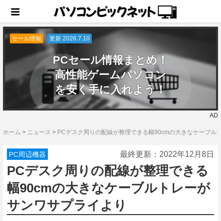
セール情報
更新 2026.7.10
PCセール情報まとめ！
高性能ゲームパソコン
を安く手に入れよう！
AD
ホーム
>
ニュース
>
PCデスク周りの配線が整理できる幅90cmの大きなケーブル
最終更新：
2022年12月8日
PC周辺機器
PCデスク周りの配線が整理できる
幅90cmの大きなケーブルトレーが
サンワサプライより