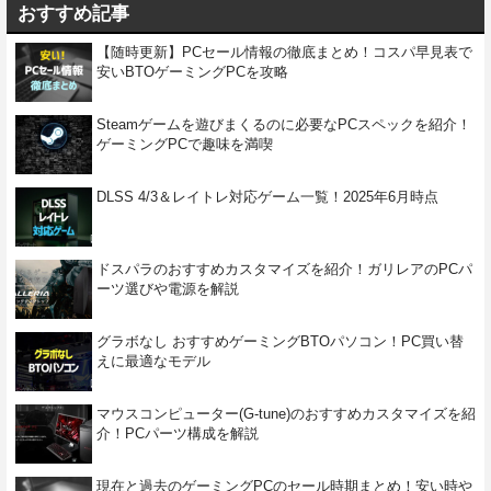
おすすめ記事
【随時更新】PCセール情報の徹底まとめ！コスパ早見表で
安いBTOゲーミングPCを攻略
Steamゲームを遊びまくるのに必要なPCスペックを紹介！
ゲーミングPCで趣味を満喫
DLSS 4/3＆レイトレ対応ゲーム一覧！2025年6月時点
ドスパラのおすすめカスタマイズを紹介！ガリレアのPCパ
ーツ選びや電源を解説
グラボなし おすすめゲーミングBTOパソコン！PC買い替
えに最適なモデル
マウスコンピューター(G-tune)のおすすめカスタマイズを紹
介！PCパーツ構成を解説
現在と過去のゲーミングPCのセール時期まとめ！安い時や