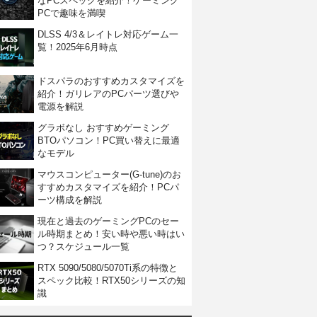
なPCスペックを紹介！ゲーミング
PCで趣味を満喫
DLSS 4/3＆レイトレ対応ゲーム一
覧！2025年6月時点
ドスパラのおすすめカスタマイズを
紹介！ガリレアのPCパーツ選びや
電源を解説
グラボなし おすすめゲーミング
BTOパソコン！PC買い替えに最適
なモデル
マウスコンピューター(G-tune)のお
すすめカスタマイズを紹介！PCパ
ーツ構成を解説
現在と過去のゲーミングPCのセー
ル時期まとめ！安い時や悪い時はい
つ？スケジュール一覧
RTX 5090/5080/5070Ti系の特徴と
スペック比較！RTX50シリーズの知
識