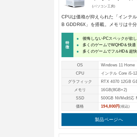
(パソコン工房)
CPUは価格が抑えられた
「インテル C
B GDDR6X」
を搭載。メモリは十
後悔しないPCスペックが欲
特
多くのゲームでWQHD＆快適
徴
多くのゲームでフルHD＆超
OS
Windows 11 Home
CPU
インテル Core i5-1
グラフィック
RTX 4070 12GB 
メモリ
16GB(8GB×2)
SSD
500GB NVMe対応 
価格
194,800円
(税込)
製品ページへ