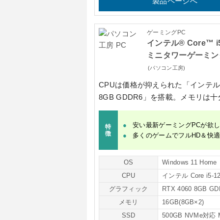
製品ページへ
ゲーミングPC
インテル® Core™ i
ミニタワーゲーミン
(パソコン工房)
CPUは価格が抑えられた
「インテル C
8GB GDDR6」
を搭載。メモリは十
安い最新ゲーミングPCが欲
特
徴
多くのゲームでフルHD＆快
OS
Windows 11 Home
CPU
インテル Core i5-1
グラフィック
RTX 4060 8GB GD
メモリ
16GB(8GB×2)
SSD
500GB NVMe対応 