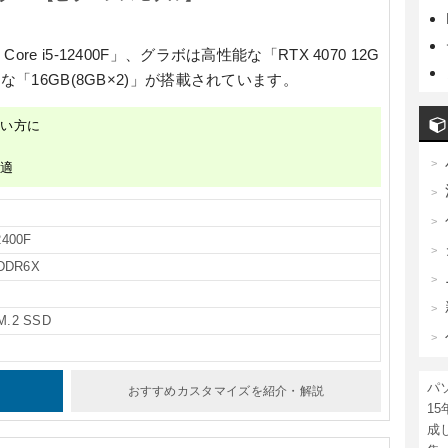
ore i5-12400F」
、グラボは高性能な
「RTX 4070 12G
分な
「16GB(8GB×2)」
が搭載されています。
しい方に
快適
2400F
GDDR6X
M.2 SSD
パ
おすすめカスタマイズ
を紹介・解説
1
成