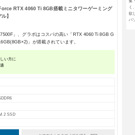
集
く
eForce RTX 4060 Ti 8GB搭載ミニタワーゲーミング
欲
デル】
パ
 7500F」
、グラボはコスパの高い
「RTX 4060 Ti 8GB G
6GB(8GB×2)」
が搭載されています。
欲しい方に
快適
 GDDR6
M.2 SSD