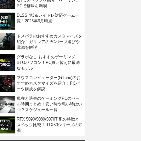
なPCスペックを紹介！ゲーミング
PCで趣味を満喫
DLSS 4/3＆レイトレ対応ゲーム一
覧！2025年6月時点
ドスパラのおすすめカスタマイズを
紹介！ガリレアのPCパーツ選びや
電源を解説
グラボなし おすすめゲーミング
BTOパソコン！PC買い替えに最適
なモデル
マウスコンピューター(G-tune)のお
すすめカスタマイズを紹介！PCパ
ーツ構成を解説
現在と過去のゲーミングPCのセー
ル時期まとめ！安い時や悪い時はい
つ？スケジュール一覧
RTX 5090/5080/5070Ti系の特徴と
スペック比較！RTX50シリーズの知
識