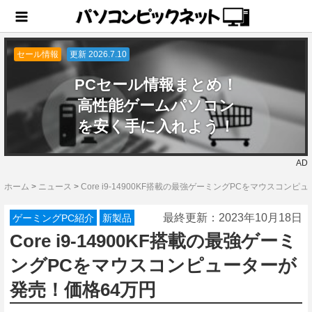
セール情報
更新 2026.7.10
PCセール情報まとめ！
高性能ゲームパソコン
を安く手に入れよう！
AD
ホーム
>
ニュース
>
Core i9-14900KF搭載の最強ゲーミングPCをマウスコン
最終更新：
2023年10月18日
ゲーミングPC紹介
新製品
Core i9-14900KF搭載の最強ゲーミ
ングPCをマウスコンピューターが
発売！価格64万円