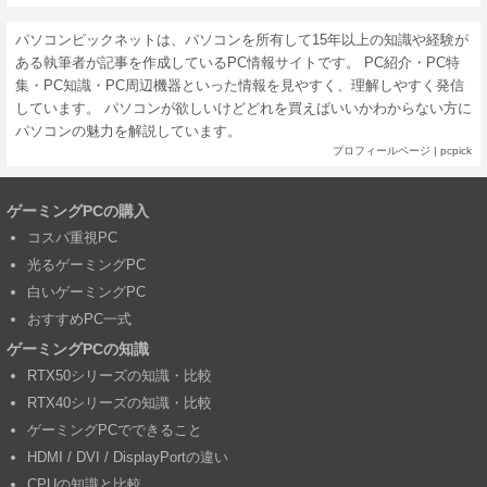
パソコンピックネットは、パソコンを所有して15年以上の知識や経験が
ある執筆者が記事を作成しているPC情報サイトです。 PC紹介・PC特
集・PC知識・PC周辺機器といった情報を見やすく、理解しやすく発信
しています。 パソコンが欲しいけどどれを買えばいいかわからない方に
パソコンの魅力を解説しています。
プロフィールページ
|
pcpick
ゲーミングPCの購入
コスパ重視PC
光るゲーミングPC
白いゲーミングPC
おすすめPC一式
ゲーミングPCの知識
RTX50シリーズの知識・比較
RTX40シリーズの知識・比較
ゲーミングPCでできること
HDMI / DVI / DisplayPortの違い
CPUの知識と比較