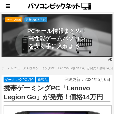
セール情報
更新 2026.7.10
PCセール情報まとめ！
高性能ゲームパソコン
を安く手に入れよう！
AD
ホーム
>
ニュース
>
携帯ゲーミングPC「Lenovo Legion Go」が発売！価格14万
最終更新：
2024年5月6日
ゲーミングPC紹介
新製品
携帯ゲーミングPC「Lenovo
Legion Go」が発売！価格14万円