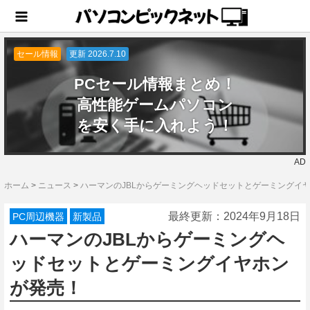
セール情報
更新 2026.7.10
PCセール情報まとめ！
高性能ゲームパソコン
を安く手に入れよう！
AD
ホーム
>
ニュース
>
ハーマンのJBLからゲーミングヘッドセットとゲーミングイ
最終更新：
2024年9月18日
PC周辺機器
新製品
ハーマンのJBLからゲーミングヘ
ッドセットとゲーミングイヤホン
が発売！