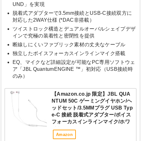
UND」を実現
脱着式アダプターで3.5mm接続とUSB-C接続双方に
対応した2WAY仕様 (*DAC非搭載）
ツイストロック構造とデュアルオーバルシェイプデザ
インで究極の装着性と密閉性を提供
断線しにくいファブリック素材の丈夫なケーブル
独立したボイスフォーカスインラインマイク搭載
EQ、マイクなど詳細設定が可能なPC専用ソフトウェ
ア「JBL QuantumENGINE ™」初対応（USB接続時
のみ）
【Amazon.co.jp 限定】JBL QUA
NTUM 50C ゲーミングイヤホン/ヘ
ッドセット/3.5MMプラグ USB Typ
e-C 接続 脱着式アダプター/ボイス
フォーカスインラインマイク/ホワ
イト/JBLQTUM50CWHT
Amazon