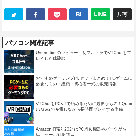
B!
LINE
共有
パソコン関連記事
Uni-motionのレビュー！初フルトラでVRChatをプ
レイした体験談
おすすめゲーミングPCセットまとめ！PCゲームに
必要なもの・総額・初心者一式の販売情報
VRChatをPCVRで始めるために必要なもの！Ques
t 3/3S/2で充電しながら長時間プレイする準備
Amazon初売り2024はPC周辺機器やパーツがお
得！セール対象商品