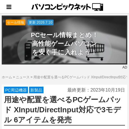
セール情報
更新 2026.7.10
PCセール情報まとめ！
高性能ゲームパソコン
を安く手に入れよう！
AD
ホーム
>
ニュース
>
用途や配置を選べるPCゲームパッド XInput/DirectInput
最終更新：
2023年10月19日
PC周辺機器
新製品
用途や配置を選べるPCゲームパッ
ド XInput/DirectInput対応で3モデ
ル 6アイテムを発売