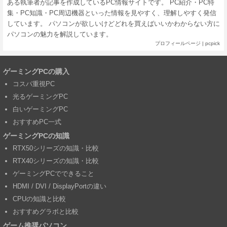
ある執筆者が記事を作成しているPC情報サイトです。 PC紹介・PC特
集・PC知識・PC周辺機器といった情報を見やすく、理解しやすく発信
しています。 パソコンが欲しいけどどれを買えばいいかわからない方に
パソコンの魅力を解説しています。
プロフィールページ
|
pcpick
ゲーミングPCの購入
コスパ重視PC
光るゲーミングPC
白いゲーミングPC
おすすめPC一式
ゲーミングPCの知識
RTX50シリーズの知識・比較
RTX40シリーズの知識・比較
ゲーミングPCでできること
HDMI / DVI / DisplayPortの違い
CPUの知識と比較
おすすめグラボと比較
ゲーム推奨パソコン