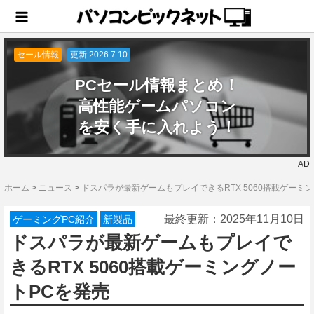
セール情報
更新 2026.7.10
PCセール情報まとめ！
高性能ゲームパソコン
を安く手に入れよう！
AD
ホーム
>
ニュース
>
ドスパラが最新ゲームもプレイできるRTX 5060搭載ゲーミ
最終更新：
2025年11月10日
ゲーミングPC紹介
新製品
ドスパラが最新ゲームもプレイで
きるRTX 5060搭載ゲーミングノー
トPCを発売