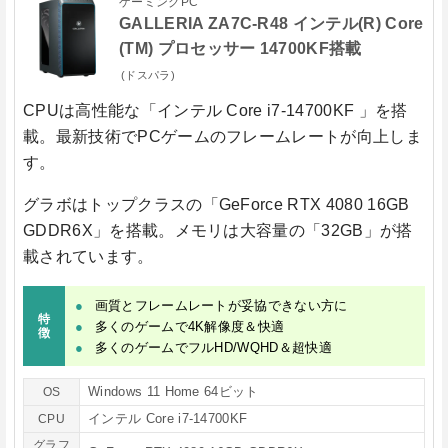
ゲーミングPC
GALLERIA ZA7C-R48 インテル(R) Core
(TM) プロセッサー 14700KF搭載
(ドスパラ)
CPUは高性能な
「インテル Core i7-14700KF 」
を搭
載。最新技術でPCゲームのフレームレートが向上しま
す。
グラボはトップクラスの
「GeForce RTX 4080 16GB
GDDR6X」
を搭載。メモリは大容量の
「32GB」
が搭
載されています。
画質とフレームレートが妥協できない方に
特
多くのゲームで4K解像度＆快適
徴
多くのゲームでフルHD/WQHD＆超快適
Windows 11 Home 64ビット
OS
インテル Core i7-14700KF
CPU
グラフ