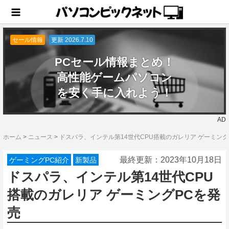
セール情報
更新 2026.7.10
PCセール情報まとめ！
高性能ゲームパソコン
を安く手に入れよう！
AD
ホーム
>
ニュース
>
ドスパラ、インテル第14世代CPU搭載のガレリア ゲーミング
最終更新：
2023年10月18日
ゲーミングPC紹介
新製品
ドスパラ、インテル第14世代CPU
搭載のガレリア ゲーミングPCを発
売