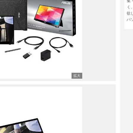
集
く
欲
パ