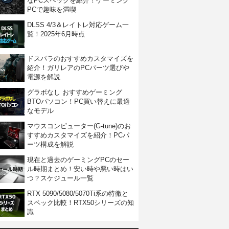
なPCスペックを紹介！ゲーミング
PCで趣味を満喫
DLSS 4/3＆レイトレ対応ゲーム一
覧！2025年6月時点
ドスパラのおすすめカスタマイズを
紹介！ガリレアのPCパーツ選びや
電源を解説
グラボなし おすすめゲーミング
BTOパソコン！PC買い替えに最適
なモデル
マウスコンピューター(G-tune)のお
すすめカスタマイズを紹介！PCパ
ーツ構成を解説
現在と過去のゲーミングPCのセー
ル時期まとめ！安い時や悪い時はい
つ？スケジュール一覧
RTX 5090/5080/5070Ti系の特徴と
スペック比較！RTX50シリーズの知
識