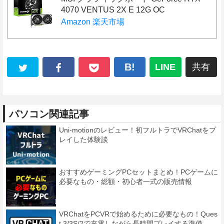
4070 VENTUS 2X E 12G OC
Amazon
楽天市場
B!
LINE
共有
パソコン関連記事
Uni-motionのレビュー！初フルトラでVRChatをプ
レイした体験談
おすすめゲーミングPCセットまとめ！PCゲームに
必要なもの・総額・初心者一式の販売情報
VRChatをPCVRで始めるために必要なもの！Ques
t 3/3S/2で充電しながら長時間プレイする準備