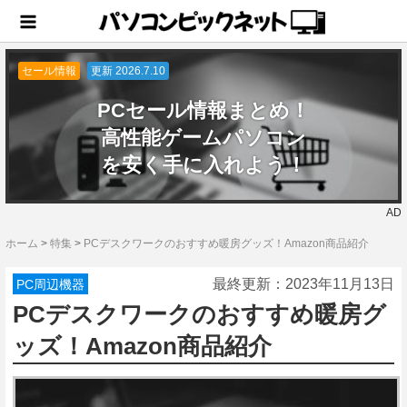
セール情報
更新 2026.7.10
PCセール情報まとめ！
高性能ゲームパソコン
を安く手に入れよう！
AD
ホーム
>
特集
>
PCデスクワークのおすすめ暖房グッズ！Amazon商品紹介
最終更新：
2023年11月13日
PC周辺機器
PCデスクワークのおすすめ暖房グ
ッズ！Amazon商品紹介