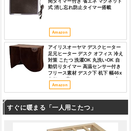
間タイマー付き 省エネ マグネット
式 消し忘れ防止タイマー搭載
Amazon
アイリスオーヤマ デスクヒーター
足元ヒーター デスク オフィス 冷え
対策 こたつ 洗濯OK 丸洗いOK 自
動切りタイマー 高温センサー付き
フリース素材 デスク下 机下 幅46x
奥行36x高さ30cm DEH-45-T ブラ
Amazon
ウン
すぐに暖まる「一人用こたつ」