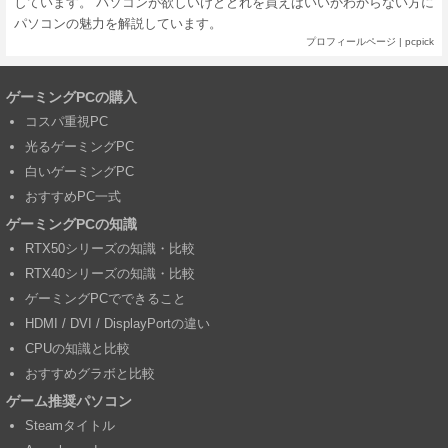
しています。 パソコンが欲しいけどどれを買えばいいかわからない方に
パソコンの魅力を解説しています。
プロフィールページ
|
pcpick
ゲーミングPCの購入
コスパ重視PC
光るゲーミングPC
白いゲーミングPC
おすすめPC一式
ゲーミングPCの知識
RTX50シリーズの知識・比較
RTX40シリーズの知識・比較
ゲーミングPCでできること
HDMI / DVI / DisplayPortの違い
CPUの知識と比較
おすすめグラボと比較
ゲーム推奨パソコン
Steamタイトル