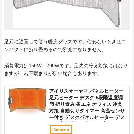
足元に設置して使う暖房グッズです。使わないときはコ
ンパクトに折り畳めるので邪魔になりません。
消費電力は150W～200Wです。足先の冷え対策にはなり
ますが、若干暖まりが弱い場合もあります。
アイリスオーヤマ パネルヒーター
足元ヒーター デスク 5段階温度調
節 折り畳み 省エネ オフィス 冷え
対策 自動切りタイマー 高温センサ
ー付き デスクパネルヒーター デス
ク下 机下 幅45x奥行30x高さ48cm
Amazon
PH-TSA-H グレー