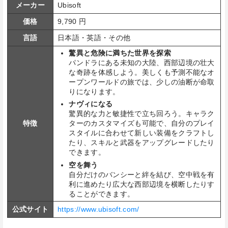
メーカー
Ubisoft
価格
9,790 円
言語
日本語・英語・その他
驚異と危険に満ちた世界を探索
パンドラにある未知の大陸、西部辺境の壮大
な奇跡を体感しよう。美しくも予測不能なオ
ープンワールドの旅では、少しの油断が命取
りになります。
ナヴィになる
驚異的な力と敏捷性で立ち回ろう。キャラク
特徴
ターのカスタマイズも可能で、自分のプレイ
スタイルに合わせて新しい装備をクラフトし
たり、スキルと武器をアップグレードしたり
できます。
空を舞う
自分だけのバンシーと絆を結び、空中戦を有
利に進めたり広大な西部辺境を横断したりす
ることができます。
公式サイト
https://www.ubisoft.com/