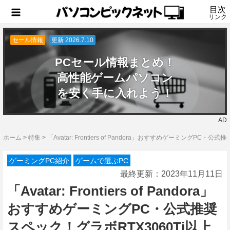
目次
リンク
セール情報
更新 2026.7.10
PCセール情報まとめ！
高性能ゲームパソコン
を安く手に入れよう！
AD
ホーム
>
特集
>
「Avatar: Frontiers of Pandora」おすすめゲーミングPC・
ゲーミングPC紹介
ゲームで選ぶPC
最終更新：
2023年11月11日
「Avatar: Frontiers of Pandora」
おすすめゲーミングPC・公式推奨
スペック！グラボRTX3060Ti以上