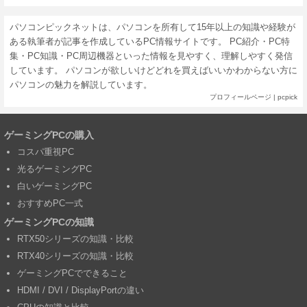
パソコンピックネットは、パソコンを所有して15年以上の知識や経験が
ある執筆者が記事を作成しているPC情報サイトです。 PC紹介・PC特
集・PC知識・PC周辺機器といった情報を見やすく、理解しやすく発信
しています。 パソコンが欲しいけどどれを買えばいいかわからない方に
パソコンの魅力を解説しています。
プロフィールページ
|
pcpick
ゲーミングPCの購入
コスパ重視PC
光るゲーミングPC
白いゲーミングPC
おすすめPC一式
ゲーミングPCの知識
RTX50シリーズの知識・比較
RTX40シリーズの知識・比較
ゲーミングPCでできること
HDMI / DVI / DisplayPortの違い