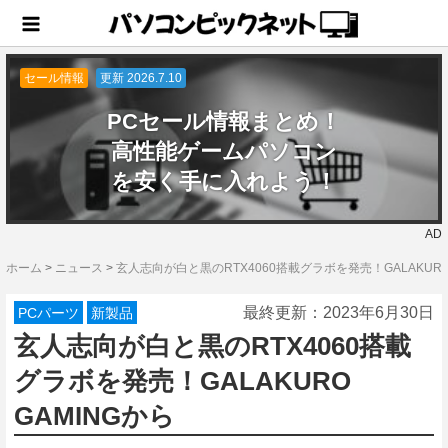
セール情報
更新 2026.7.10
PCセール情報まとめ！
高性能ゲームパソコン
を安く手に入れよう！
AD
ホーム
>
ニュース
>
玄人志向が白と黒のRTX4060搭載グラボを発売！GALAKURO 
最終更新：
2023年6月30日
PCパーツ
新製品
玄人志向が白と黒のRTX4060搭載
グラボを発売！GALAKURO
GAMINGから