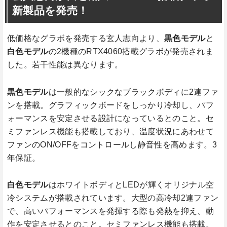
新製品を発売！
低価格なグラボを発売する玄人志向より、
黒色モデル
と
白色モデル
の2機種のRTX4060搭載グラボが発売されま
した。若干性能は異なります。
黒色モデル
は一般的なシックなブラックボディに2連ファ
ンを搭載。グラフィックボードをしっかり冷却し、パフ
ォーマンスを安定させる設計になっているとのこと。セ
ミファンレス機能も搭載しており、温度状況にあわせて
ファンのON/OFFをコントロールし静音性を高めます。3
年保証。
白色モデル
はホワイトボディとLEDが輝くオリジナル空
冷システムが搭載されています。大型の高冷却2連ファン
で、高いパフォーマンスを発揮する際も発熱を抑え、動
作を安定させるとのこと。セミファンレス機能も搭載。