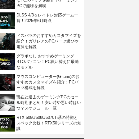
なPCスペックを紹介！ゲーミング
PCで趣味を満喫
DLSS 4/3＆レイトレ対応ゲーム一
覧！2025年6月時点
ドスパラのおすすめカスタマイズを
紹介！ガリレアのPCパーツ選びや
電源を解説
グラボなし おすすめゲーミング
BTOパソコン！PC買い替えに最適
なモデル
マウスコンピューター(G-tune)のお
すすめカスタマイズを紹介！PCパ
ーツ構成を解説
現在と過去のゲーミングPCのセー
ル時期まとめ！安い時や悪い時はい
つ？スケジュール一覧
RTX 5090/5080/5070Ti系の特徴と
スペック比較！RTX50シリーズの知
識