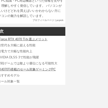
・PC知識・PC周辺機器といった情報を見やす
、理解しやすく発信しています。 パソコンが
しいけどどれを買えばいいかわからない方に
ソコンの魅力を解説しています。
プロフィールページ
|
pcpick
次
Force RTX 4070 Tiを選ぶメリット
前世代を大幅に超える性能
省電力で大幅な性能向上
VIDIA DLSS 3で性能が飛躍
対戦ゲームでは敵より優位になる可能性大
X4070Ti搭載のセール対象ゲーミングPC
おすすめモデル
セール対象一覧