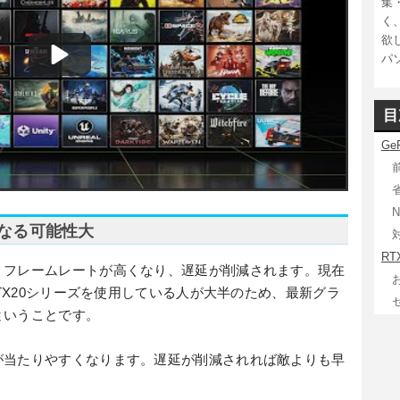
集
く
欲
パ
目
Ge
N
なる可能性大
RT
、フレームレートが高くなり、遅延が削減されます。現在
RTX20シリーズを使用している人が大半のため、最新グラ
ということです。
が当たりやすくなります。遅延が削減されれば敵よりも早