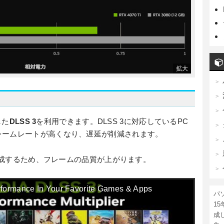
した
DLSS 3
を利用できます。DLSS 3に対応しているPC
レームレートが高くなり、遅延が削減されます。
を生成するため、フレームの品質が上がります。
formance In Your Favorite Games & Apps
パ
1
成