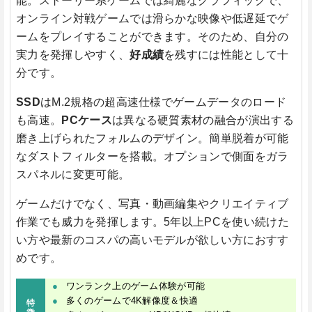
能。ストーリー系ゲームでは綺麗なグラフィックで、
オンライン対戦ゲームでは滑らかな映像や低遅延でゲ
ームをプレイすることができます。そのため、自分の
実力を発揮しやすく、
好成績
を残すには性能として十
分です。
SSD
はM.2規格の超高速仕様でゲームデータのロード
も高速。
PCケース
は異なる硬質素材の融合が演出する
磨き上げられたフォルムのデザイン。簡単脱着が可能
なダストフィルターを搭載。オプションで側面をガラ
スパネルに変更可能。
ゲームだけでなく、写真・動画編集やクリエイティブ
作業でも威力を発揮します。5年以上PCを使い続けた
い方や最新のコスパの高いモデルが欲しい方におすす
めです。
ワンランク上のゲーム体験が可能
多くのゲームで4K解像度＆快適
特