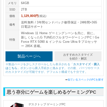
64GB
メモリ
2TB
SSD
1,129,800円
価格
(税込)
送料無料 / 3年間センドバック修理保証・24時間×365
備考
日電話サポート
Windows 11 Home ゲーミングシーンを共に、前に。
新しくなったG TUNEのフルタワーゲーミングPC！Ge
特徴
Force RTX 5090 & インテル Core Ultra 9 プロセッサ
ー 285K 搭載。
おすすめカスタマイズ
製品ページへ
を紹介・解説
※製品ページを少しスクロールしたら表示される「
カスタマイズ・購入
はこちら
」ボタンから購入手続きに進みます。その後、パーツやケース
のカスタマイズが可能ですが、デフォルト構成でも十分です。
⇛
似ているスペックのPCを探す
思う存分にゲームを楽しめるゲーミングPC
デスクトップ ゲーミングPC