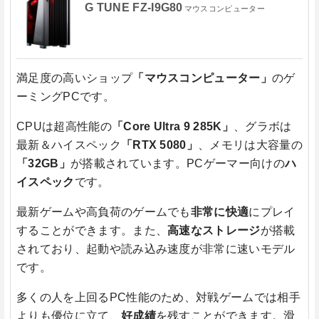
G TUNE FZ-I9G80
マウスコンピューター
満足度の高いショップ
「マウスコンピューター」
のゲ
ーミングPCです。
CPUは超高性能の
「Core Ultra 9 285K」
、グラボは
最新＆ハイスペック
「RTX 5080」
、メモリは大容量の
「32GB」
が搭載されています。PCゲーマー向けの
ハ
イスペック
です。
最新ゲームや高負荷のゲームでも
非常に快適
にプレイ
することができます。また、
高速なストレージ
が搭載
されており、起動や読み込み速度が非常に速いモデル
です。
多くの人を上回るPC性能のため、対戦ゲームでは相手
よりも優位に立て、
好成績
を残すことができます。滑