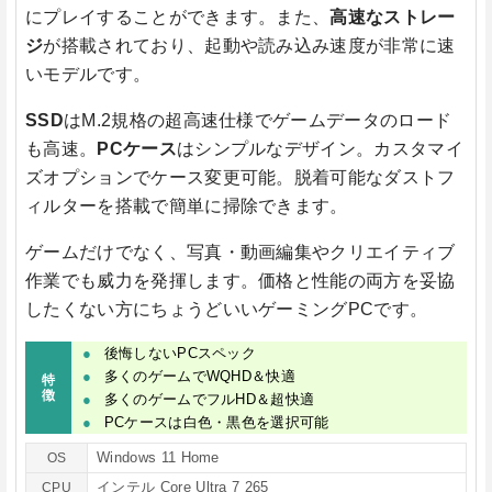
にプレイすることができます。また、
高速なストレー
ジ
が搭載されており、起動や読み込み速度が非常に速
いモデルです。
SSD
はM.2規格の超高速仕様でゲームデータのロード
も高速。
PCケース
はシンプルなデザイン。カスタマイ
ズオプションでケース変更可能。脱着可能なダストフ
ィルターを搭載で簡単に掃除できます。
ゲームだけでなく、写真・動画編集やクリエイティブ
作業でも威力を発揮します。価格と性能の両方を妥協
したくない方にちょうどいいゲーミングPCです。
後悔しないPCスペック
多くのゲームでWQHD＆快適
特
徴
多くのゲームでフルHD＆超快適
PCケースは白色・黒色を選択可能
Windows 11 Home
OS
インテル Core Ultra 7 265
CPU