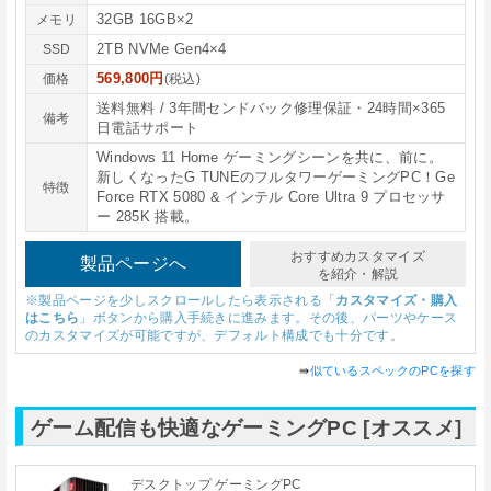
32GB 16GB×2
メモリ
2TB NVMe Gen4×4
SSD
569,800円
価格
(税込)
送料無料 / 3年間センドバック修理保証・24時間×365
備考
日電話サポート
Windows 11 Home ゲーミングシーンを共に、前に。
新しくなったG TUNEのフルタワーゲーミングPC！Ge
特徴
Force RTX 5080 & インテル Core Ultra 9 プロセッサ
ー 285K 搭載。
おすすめカスタマイズ
製品ページへ
を紹介・解説
※製品ページを少しスクロールしたら表示される「
カスタマイズ・購入
はこちら
」ボタンから購入手続きに進みます。その後、パーツやケース
のカスタマイズが可能ですが、デフォルト構成でも十分です。
⇛
似ているスペックのPCを探す
ゲーム配信も快適なゲーミングPC [オススメ]
デスクトップ ゲーミングPC