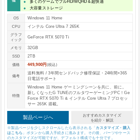
徴
多くのゲームでフルHD/WQHD＆超快適
大容量ストレージ
Windows 11 Home
OS
インテル Core Ultra 7 265K
CPU
グラフ
GeForce RTX 5070 Ti
ィック
32GB
メモリ
2TB
SSD
449,900円
価格
(税込)
送料無料 / 3年間センドバック修理保証・24時間×365
備考
日電話サポート
Windows 11 Home ゲーミングシーンを共に、前に。
新しくなったG TUNEのフルタワーゲーミングPC！Ge
特徴
Force RTX 5070 Ti & インテル Core Ultra 7 プロセッ
サー 265K 搭載。
おすすめカスタマイズ
製品ページへ
を紹介・解説
※製品ページを少しスクロールしたら表示される「
カスタマイズ・購入
はこちら
」ボタンから購入手続きに進みます。その後、パーツやケース
のカスタマイズが可能ですが、デフォルト構成でも十分です。