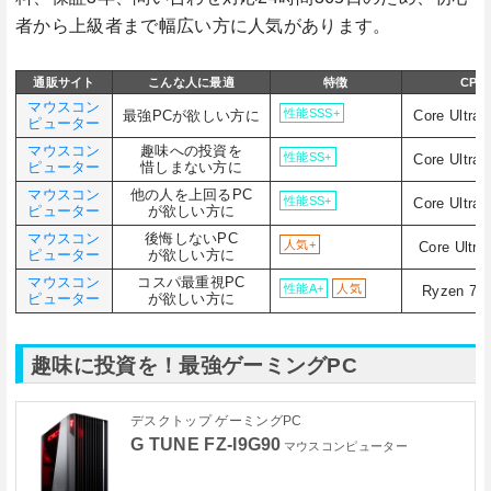
者から上級者まで幅広い方に人気があります。
通販サイト
こんな人に最適
特徴
CPU
マウスコン
性能SSS+
最強PCが欲しい方に
Core Ultra 
ピューター
マウスコン
趣味への投資を
性能SS+
Core Ultra 
ピューター
惜しまない方に
マウスコン
他の人を上回るPC
性能SS+
Core Ultra 
ピューター
が欲しい方に
マウスコン
後悔しないPC
人気+
Core Ultra
ピューター
が欲しい方に
マウスコン
コスパ最重視PC
性能A+
人気
Ryzen 7 
ピューター
が欲しい方に
趣味に投資を！最強ゲーミングPC
デスクトップ ゲーミングPC
G TUNE FZ-I9G90
マウスコンピューター