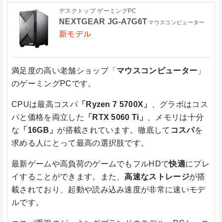
デスクトップ ゲーミングPC
NEXTGEAR JG-A7G6T
マウスコンピューター
新モデル
満足度の高い老舗ショップ「
マウスコンピューター
」
のゲーミングPCです。
CPUは最高コスパ
「Ryzen 7 5700X」
、グラボはコス
パと価格を両立した
「RTX 5060 Ti」
、メモリは十分
な
「16GB」
が搭載されています。徹底して
コスパ
を
求める人にとって最高の選択肢です。
最新ゲームや高負荷のゲームでもフルHDで
快適
にプレ
イすることができます。また、
高速なストレージ
が搭
載されており、起動や読み込み速度が非常に速いモデ
ルです。