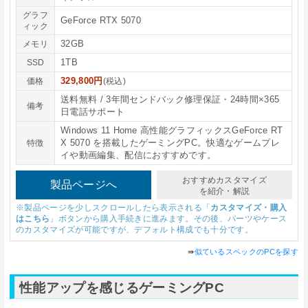
グラフ
GeForce RTX 5070
ィック
32GB
メモリ
1TB
SSD
329,800円
価格
(税込)
送料無料 / 3年間センドバック修理保証・24時間×365
備考
日電話サポート
Windows 11 Home 高性能グラフィックスGeForce RT
X 5070 を搭載したゲーミングPC。快適なゲームプレ
特徴
イや動画編集、配信におすすめです。
おすすめカスタマイズ
製品ページへ
を紹介・解説
※製品ページを少しスクロールしたら表示される「
カスタマイズ・購入
はこちら
」ボタンから購入手続きに進みます。その後、パーツやケース
のカスタマイズが可能ですが、デフォルト構成でも十分です。
⇛
似ているスペックのPCを探す
性能アップを感じるゲーミングPC