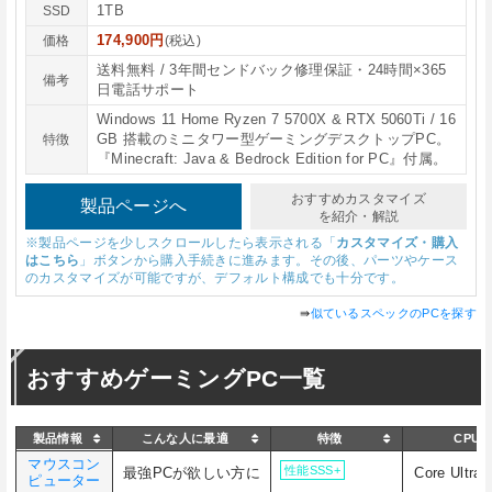
1TB
SSD
174,900円
価格
(税込)
送料無料 / 3年間センドバック修理保証・24時間×365
備考
日電話サポート
Windows 11 Home Ryzen 7 5700X & RTX 5060Ti / 16
GB 搭載のミニタワー型ゲーミングデスクトップPC。
特徴
『Minecraft: Java & Bedrock Edition for PC』付属。
おすすめカスタマイズ
製品ページへ
を紹介・解説
※製品ページを少しスクロールしたら表示される「
カスタマイズ・購入
はこちら
」ボタンから購入手続きに進みます。その後、パーツやケース
のカスタマイズが可能ですが、デフォルト構成でも十分です。
⇛
似ているスペックのPCを探す
おすすめゲーミングPC一覧
製品情報
こんな人に最適
特徴
CPU
マウスコン
性能SSS+
最強PCが欲しい方に
Core Ultra 
ピューター