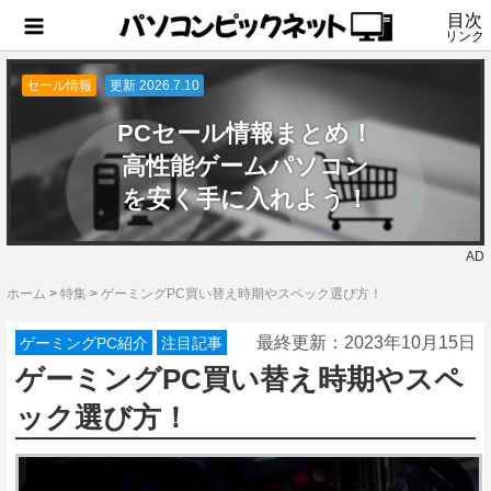
目次
リンク
セール情報
更新 2026.7.10
PCセール情報まとめ！
高性能ゲームパソコン
を安く手に入れよう！
AD
ホーム
>
特集
>
ゲーミングPC買い替え時期やスペック選び方！
最終更新：
2023年10月15日
ゲーミングPC紹介
注目記事
ゲーミングPC買い替え時期やスペ
ック選び方！