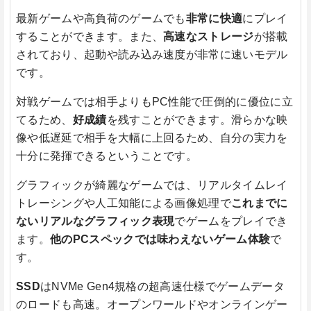
最新ゲームや高負荷のゲームでも
非常に快適
にプレイ
することができます。また、
高速なストレージ
が搭載
されており、起動や読み込み速度が非常に速いモデル
です。
対戦ゲームでは相手よりもPC性能で圧倒的に優位に立
てるため、
好成績
を残すことができます。滑らかな映
像や低遅延で相手を大幅に上回るため、自分の実力を
十分に発揮できるということです。
グラフィックが綺麗なゲームでは、リアルタイムレイ
トレーシングや人工知能による画像処理で
これまでに
ないリアルなグラフィック表現
でゲームをプレイでき
ます。
他のPCスペックでは味わえないゲーム体験
で
す。
SSD
はNVMe Gen4規格の超高速仕様でゲームデータ
のロードも高速。オープンワールドやオンラインゲー