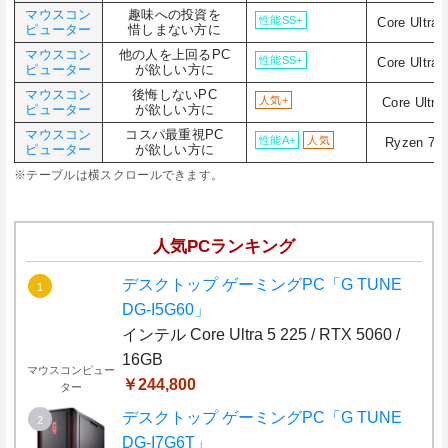
マウスコン
趣味への投資を
性能SS+
Core Ultra 
ピューター
惜しまない方に
マウスコン
他の人を上回るPC
性能SS+
Core Ultra 
ピューター
が欲しい方に
マウスコン
後悔しないPC
人気+
Core Ultra
ピューター
が欲しい方に
マウスコン
コスパ最重視PC
性能A+
人気
Ryzen 7 
ピューター
が欲しい方に
※テーブルは横スクロールできます。
人気PCランキング
デスクトップ ゲーミングPC「G TUNE
DG-I5G60」
インテル Core Ultra 5 225 / RTX 5060 /
16GB
マウスコンピュー
￥244,800
ター
デスクトップ ゲーミングPC「G TUNE
DG-I7G6T」