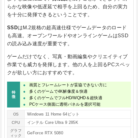
らかな映像や低遅延で相手を上回るため、自分の実力
を十分に発揮できるということです。
SSD
はM.2規格の超高速仕様でゲームデータのロード
も高速。
オープンワールドやオンラインゲームはSSD
の読み込み速度が重要です。
ゲームだけでなく、写真・動画編集やクリエイティブ
作業でも威力を発揮します。他の人を上回るPCスペッ
クが欲しい方におすすめです。
画質とフレームレートが妥協できない方に
多くのゲームで4K解像度＆快適
特
徴
多くのゲームでフルHD/WQHD＆超快適
PCケース側面に透明パネルを選択可能
Windows 11 Home 64ビット
OS
インテル Core Ultra 9 285K
CPU
グラフ
GeForce RTX 5080
ィック