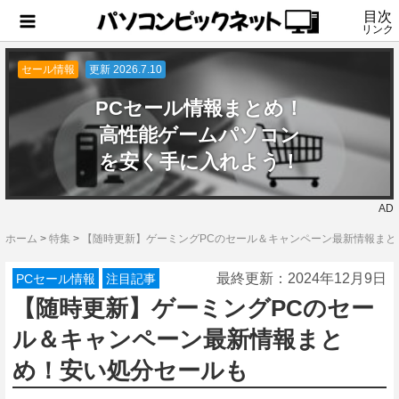
目次
リンク
セール情報
更新 2026.7.10
PCセール情報まとめ！
高性能ゲームパソコン
を安く手に入れよう！
AD
ホーム
>
特集
>
【随時更新】ゲーミングPCのセール＆キャンペーン最新情報まと
最終更新：
2024年12月9日
PCセール情報
注目記事
【随時更新】ゲーミングPCのセー
ル＆キャンペーン最新情報まと
め！安い処分セールも