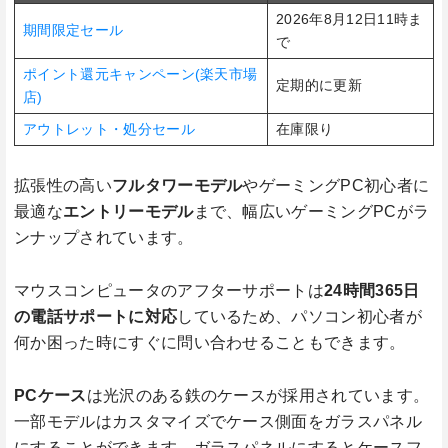
2026年8月12日11時ま
期間限定セール
で
ポイント還元キャンペーン(楽天市場
定期的に更新
店)
アウトレット・処分セール
在庫限り
拡張性の高い
フルタワーモデル
やゲーミングPC初心者に
最適な
エントリーモデル
まで、幅広いゲーミングPCがラ
ンナップされています。
マウスコンピュータのアフターサポートは
24時間365日
の電話サポートに対応
しているため、パソコン初心者が
何か困った時にすぐに問い合わせることもできます。
PCケース
は光沢のある鉄のケースが採用されています。
一部モデルはカスタマイズでケース側面をガラスパネル
にすることができます。ガラスパネルにするとケースフ