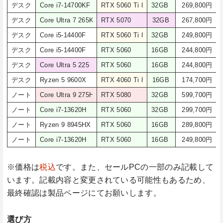
デスク
Core i7-14700KF
RTX 5060 Ti 8GB
32GB 16GB×2
269,800
円
デスク
Core Ultra 7 265KF
RTX 5070
32GB
267,800
円
デスク
Core i5-14400F
RTX 5060 Ti 8GB
32GB 16GB×2
249,800
円
デスク
Core i5-14400F
RTX 5060
16GB 8GB×2
244,800
円
デスク
Core Ultra 5 225
RTX 5060
16GB 8GB×2
244,800
円
デスク
Ryzen 5 9600X
RTX 4060 Ti 8GB
16GB
174,700
円
ノート
Core Ultra 9 275HX
RTX 5080
32GB 16GB×2
599,700
円
ノート
Core i7-13620H
RTX 5060
32GB 16GB×2
299,700
円
ノート
Ryzen 9 8945HX
RTX 5060
16GB 8GB×2
289,800
円
ノート
Core i7-13620H
RTX 5060
16GB 8GB×2
249,800
円
※価格は
税込
です。また、セールPCの一部のみ記載して
います。記載内容と変更されている可能性もあるため、
最終確認は製品ページにてお願いします。
選び方