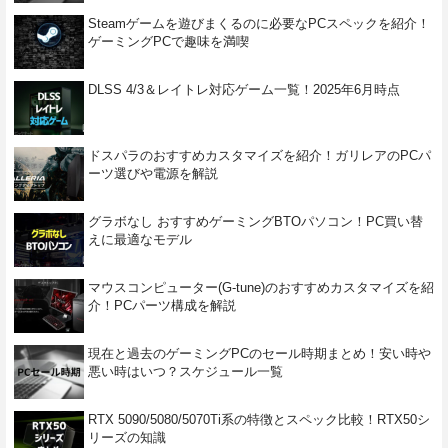
Steamゲームを遊びまくるのに必要なPCスペックを紹介！
ゲーミングPCで趣味を満喫
DLSS 4/3＆レイトレ対応ゲーム一覧！2025年6月時点
ドスパラのおすすめカスタマイズを紹介！ガリレアのPCパ
ーツ選びや電源を解説
グラボなし おすすめゲーミングBTOパソコン！PC買い替
えに最適なモデル
マウスコンピューター(G-tune)のおすすめカスタマイズを紹
介！PCパーツ構成を解説
現在と過去のゲーミングPCのセール時期まとめ！安い時や
悪い時はいつ？スケジュール一覧
RTX 5090/5080/5070Ti系の特徴とスペック比較！RTX50シ
リーズの知識