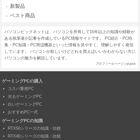
新製品
ベスト商品
パソコンピックネットは、パソコンを所有して15年以上の知識や経験が
ある執筆者が記事を作成しているPC情報サイトです。 PC紹介・PC特
集・PC知識・PC周辺機器といった情報を見やすく、理解しやすく発信
しています。 パソコンが欲しいけどどれを買えばいいかわからない方に
パソコンの魅力を解説しています。
プロフィールページ
|
pcpick
ゲーミングPCの購入
コスパ重視PC
光るゲーミングPC
白いゲーミングPC
おすすめPC一式
ゲーミングPCの知識
RTX50シリーズの知識・比較
RTX40シリーズの知識・比較