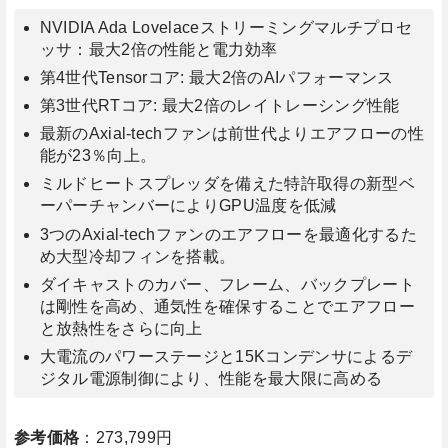
NVIDIA Ada Lovelaceストリーミングマルチプロセ
ッサ：最大2倍の性能と電力効率
第4世代Tensorコア: 最大2倍のAIパフォーマンス
第3世代RTコア: 最大2倍のレイトレーシング性能
最新のAxial-techファンは前世代よりエアフローの性
能が23％向上。
ミルドヒートスプレッダを備えた特許取得の新型ベ
ーパーチャンバーによりGPU温度を低減
3つのAxial-techファンのエアフローを最適化するた
め大型冷却フィンを搭載。
ダイキャストのカバー、フレーム、バックプレート
は剛性を高め、通気性を確保することでエアフロー
と放熱性をさらに向上
大電流のパワーステージと15Kコンデンサによるデ
ジタル電源制御により、性能を最大限に高める
参考価格
：273,799円