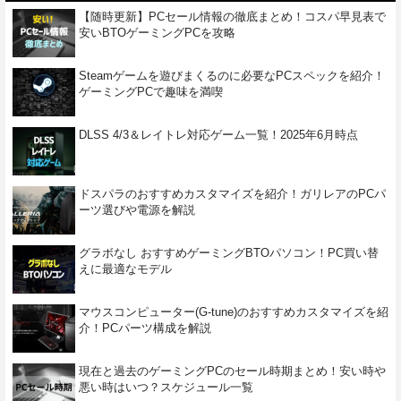
【随時更新】PCセール情報の徹底まとめ！コスパ早見表で
安いBTOゲーミングPCを攻略
Steamゲームを遊びまくるのに必要なPCスペックを紹介！
ゲーミングPCで趣味を満喫
DLSS 4/3＆レイトレ対応ゲーム一覧！2025年6月時点
ドスパラのおすすめカスタマイズを紹介！ガリレアのPCパ
ーツ選びや電源を解説
グラボなし おすすめゲーミングBTOパソコン！PC買い替
えに最適なモデル
マウスコンピューター(G-tune)のおすすめカスタマイズを紹
介！PCパーツ構成を解説
現在と過去のゲーミングPCのセール時期まとめ！安い時や
悪い時はいつ？スケジュール一覧