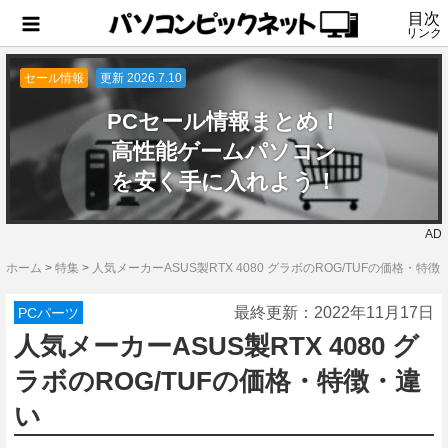
目次
リンク
セール情報
更新 2026.7.10
PCセール情報まとめ！
高性能ゲームパソコン
を安く手に入れよう！
AD
ホーム
>
特集
>
人気メーカーASUS製RTX 4080 グラボのROG/TUFの価格・特徴
最終更新：
2022年11月17日
PCパーツ
人気メーカーASUS製RTX 4080 グ
ラボのROG/TUFの価格・特徴・違
い