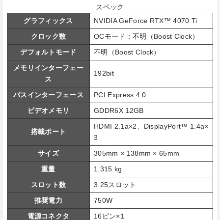
スペック
グラフィックス
​NVIDIA GeForce RTX™​ 4070 Ti
クロック数
OCモード：不明（Boost Clock）
デフォルトモード
不明（Boost Clock）
メモリインターフェー
192bit
ス
バスインターフェース
PCI Express 4.0
ビデオメモリ
GDDR6X 12GB
HDMI 2.1a×2、DisplayPort™ 1.4a×
搭載ポート
3
サイズ
305mm × 138mm × 65mm
重量
1.315 kg
スロット数
3.25スロット
推奨電力
750W
電源コネクタ
16ピン×1