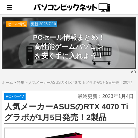
セール情報
更新 2026.7.10
PCセール情報まとめ！
高性能ゲームパソコン
を安く手に入れよう！
AD
ホーム
>
特集
>
人気メーカーASUSのRTX 4070 Tiグラボが1月5日発売！2製品
最終更新：
2023年1月4日
PCパーツ
人気メーカーASUSのRTX 4070 Ti
グラボが1月5日発売！2製品