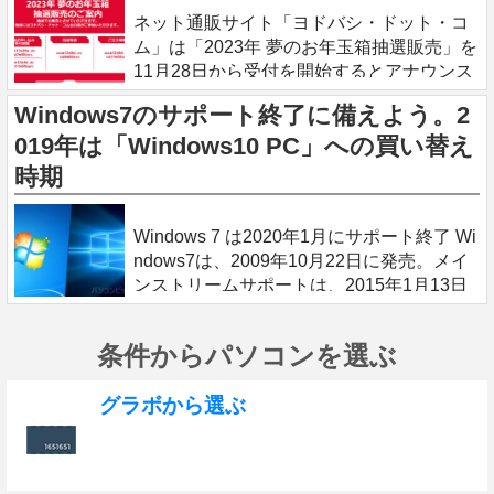
ネット通販サイト「ヨドバシ・ドット・コ
ム」は「2023年 夢のお年玉箱抽選販売」を
11月28日から受付を開始するとアナウンス
しています。応募にはヨドバシドットコム
Windows7のサポート終了に備えよう。2
の会員登録が必要です。 ヨドバシ・ドッ
019年は「Windows10 PC」への買い替え
ト・コム 2023年お年玉箱の
時期
2018.3.12
Windows 7 は2020年1月にサポート終了 Wi
ndows7は、2009年10月22日に発売。メイ
ンストリームサポートは、2015年1月13日
に終了しており、延長サポートは2020年1
月14日に終了する予定となっています。そ
条件からパソコンを選ぶ
のため
グラボから選ぶ