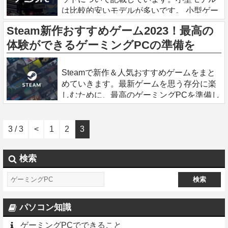
は比較的安いモデルが多いです。 小型ゲー
ミングPCのメリット 省スペース 一般的な
Steam新作おすすめゲーム2023！最高の
ゲーミングPCに比べて、比較的小さくなっ
体験ができるゲーミングPCの準備を
ています。
2023.7.25
Steamで新作＆人気おすすめゲームをまと
めていきます。最新ゲームを思う存分に楽
しむために、最高のゲーミングPCを準備し
ましょう。 Steam新作おすすめゲームまと
め（2023） STARFIELD ジ
3 / 3
<
1
2
3
検索
パソコン知識
ゲーミングPCでできること