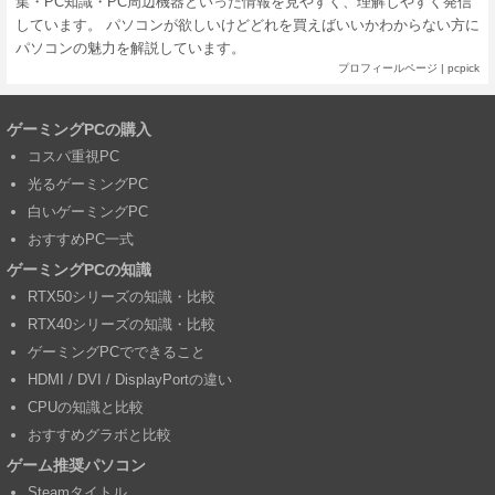
集・PC知識・PC周辺機器といった情報を見やすく、理解しやすく発信
しています。 パソコンが欲しいけどどれを買えばいいかわからない方に
パソコンの魅力を解説しています。
プロフィールページ
|
pcpick
ゲーミングPCの購入
コスパ重視PC
光るゲーミングPC
白いゲーミングPC
おすすめPC一式
ゲーミングPCの知識
RTX50シリーズの知識・比較
RTX40シリーズの知識・比較
ゲーミングPCでできること
HDMI / DVI / DisplayPortの違い
CPUの知識と比較
おすすめグラボと比較
ゲーム推奨パソコン
Steamタイトル