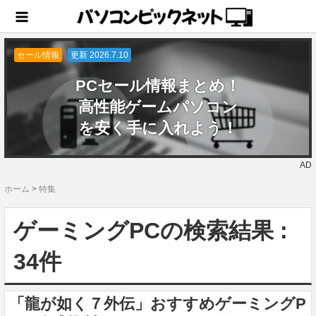
セール情報
更新 2026.7.10
PCセール情報まとめ！
高性能ゲームパソコン
を安く手に入れよう！
AD
ホーム
>
特集
ゲーミングPCの検索結果 :
34件
「龍が如く７外伝」おすすめゲーミングP