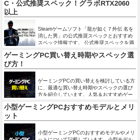
C・公式推奨スペック！グラボRTX2060
以上
2023.11.10
Steamゲームソフト「龍が如く７外伝 名を
消した男」の公式推奨スペックとおすすめ
スペック情報です。 公式推奨スペックを満
たす、おすすめゲーミングPCもまとめてい
ゲーミングPC買い替え時期やスペック選
ます。参考になれば幸いです。 「龍が如く
び方！
７ 外伝」
2023.10.15
ゲーミングPCの買い替えを検討している方
に、最適な買い替え時期やスペックの選び
方を紹介しています。人気＆おすすめゲー
ミングPCも合わせて掲載しています。 ゲ
小型ゲーミングPCおすすめモデルとメリ
ーミングPC買い替え時期は？ 現在のPC性
ット
能に満足できなくな
2023.9.30
小型ゲーミングPCのおすすめモデルやメリ
ットについて記載しています。小型モデル