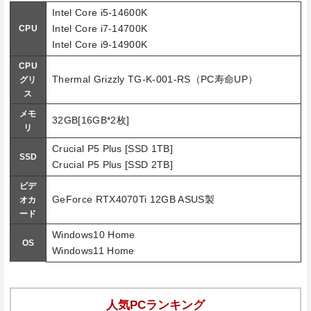
Intel Core i5-14600K
Intel Core i7-14700K
CPU
Intel Core i9-14900K
CPU
Thermal Grizzly TG-K-001-RS（PC寿命UP）
グリ
ス
メモ
32GB[16GB*2枚]
リ
Crucial P5 Plus [SSD 1TB]
SSD
Crucial P5 Plus [SSD 2TB]
ビデ
GeForce RTX4070Ti 12GB ASUS製
オカ
ード
Windows10 Home
OS
Windows11 Home
人気PCランキング