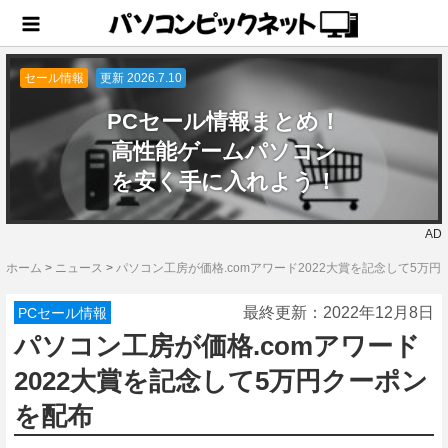
セール情報
更新 2026.7.10
PCセール情報まとめ！
高性能ゲームパソコン
を安く手に入れよう！
AD
ホーム
>
ニュース
>
パソコン工房が価格.comアワード2022大賞を記念して5万
最終更新：
2022年12月8日
PCセール情報
パソコン工房が価格.comアワード
2022大賞を記念して5万円クーポン
を配布