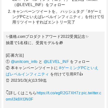
（@LEVEL_INF）をフォロー
キャンペーンツイートを、 ハッシュタグ「#ゲーミ
ングPCといえばレベルインフィニティ」を付けて引
用リツイートすればエントリー完了
✨価格.comプロダクトアワード2022受賞記念✨
抽選で1名様に、受賞モデルを🎁
[応募方法]
①
@unitcom_info
と
@LEVEL_INF
をフォロー
② 本キャンペーンツイートに
#ゲーミングPCといえ
ばレベルインフィニティ
を付けて引用RT👍
⏰ 2023/1/3(火)13:59迄
👇詳しくはこちら
https://t.co/egR2G7XH7z
pic.twitter.c
om/i3k8XfJN0F