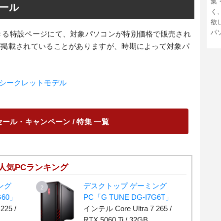
集
ール
く
欲
パ
きる特設ページにて、対象パソコンが特別価格で販売され
が掲載されていることがありますが、時期によって対象パ
シークレットモデル
ール・キャンペーン / 特集 一覧
人気PCランキング
ング
デスクトップ ゲーミング
G60」
PC「G TUNE DG-I7G6T」
225 /
インテル Core Ultra 7 265 /
RTX 5060 Ti / 32GB