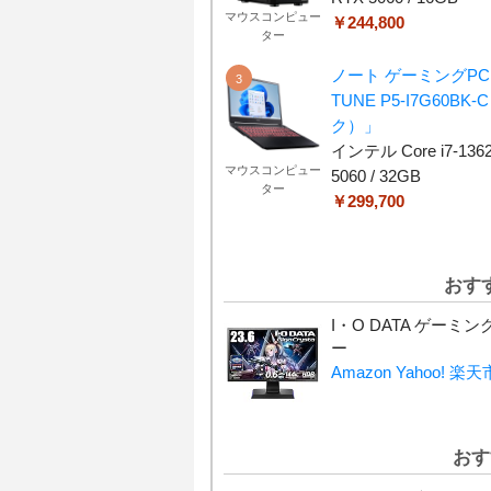
マウスコンピュー
￥244,800
ター
ノート ゲーミングPC
TUNE P5-I7G60BK
ク）」
インテル Core i7-1362
マウスコンピュー
5060 / 32GB
ター
￥299,700
おす
I・O DATA ゲーミ
ー
Amazon
Yahoo!
楽天
おす