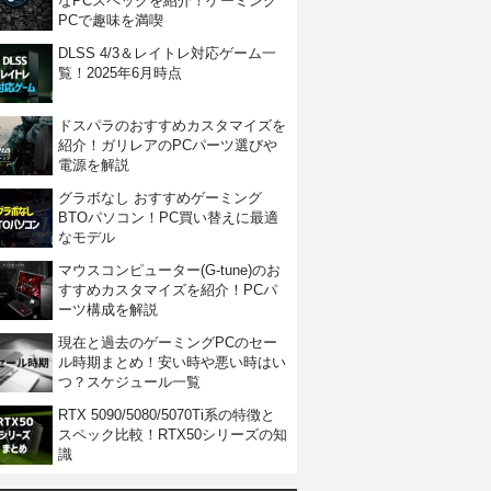
なPCスペックを紹介！ゲーミング
PCで趣味を満喫
DLSS 4/3＆レイトレ対応ゲーム一
覧！2025年6月時点
ドスパラのおすすめカスタマイズを
紹介！ガリレアのPCパーツ選びや
電源を解説
グラボなし おすすめゲーミング
BTOパソコン！PC買い替えに最適
なモデル
マウスコンピューター(G-tune)のお
すすめカスタマイズを紹介！PCパ
ーツ構成を解説
現在と過去のゲーミングPCのセー
ル時期まとめ！安い時や悪い時はい
つ？スケジュール一覧
RTX 5090/5080/5070Ti系の特徴と
スペック比較！RTX50シリーズの知
識