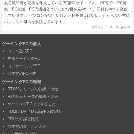
ある執筆者が記事を作成しているPC情報サイトです。 PC紹介・PC特
集・PC知識・PC周辺機器といった情報を見やすく、理解しやすく発信
しています。 パソコンが欲しいけどどれを買えばいいかわからない方に
パソコンの魅力を解説しています。
プロフィールページ
|
pcpick
ゲーミングPCの購入
コスパ重視PC
光るゲーミングPC
白いゲーミングPC
おすすめPC一式
ゲーミングPCの知識
RTX50シリーズの知識・比較
RTX40シリーズの知識・比較
ゲーミングPCでできること
HDMI / DVI / DisplayPortの違い
CPUの知識と比較
おすすめグラボと比較